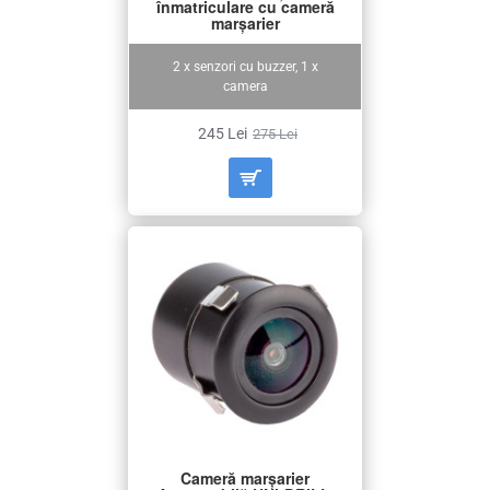
înmatriculare cu cameră
marșarier
2 x senzori cu buzzer, 1 x
camera
245 Lei
275 Lei
Cameră marșarier