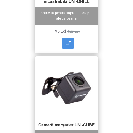
încastrabilă UNI-DRILL
potrivita pentru suprafețe drepte
ale caroseriei
95 Lei
125 Lei
Cameră marșarier UNI-CUBE