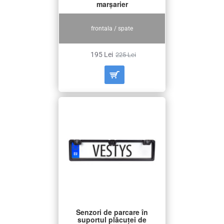
marșarier
frontala / spate
195 Lei
225 Lei
Senzori de parcare în
suportul plăcuței de