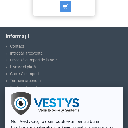
Informații
Contact
Întrebări frecvente
De ce să cumperi de la noi?
Livrare si plată
Cum să cumperi
Termeni si condiții
Confidențialitate
Reclamații și retururi
5 sfaturi pentru parcare sau marșarier
Blog
Contul meu
Noi, Vestys.ro, folosim cookie-uri pentru buna
functionare a site-ului, cookie-uri pentru a personaliza