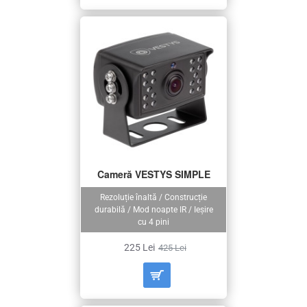
Cameră VESTYS SIMPLE
Rezoluție înaltă / Construcție
durabilă / Mod noapte IR / Ieșire
cu 4 pini
225 Lei
425 Lei