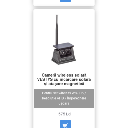
Cameră wireless solară
VESTYS cu încărcare solară
și atașare magnetică
Pentru set wireless WS-005 /
Rezoluție AHD / Împerechere
ușoară
575 Lei