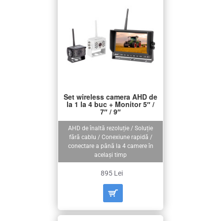
Set wireless camera AHD de
la 1 la 4 buc + Monitor 5″ /
7″ / 9″
AHD de înaltă rezoluție / Soluție
fără cablu / Conexiune rapidă /
conectare a până la 4 camere în
același timp
895 Lei