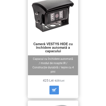
Cameră VESTYS HIDE cu
închidere automată a
capacului
Capacul cu închidere automată
/ modul de noapte IR /
Construcție durabilă / Ieșire cu 4
pini
425 Lei
625 Lei