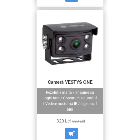
Cameră VESTYS ONE
Rezoluție înaltă / Imagine cu
unghi larg / Construcție durabilă
/ Vedere nocturnă IR / Ieșire cu 4
pini
320 Lei
520 Lei