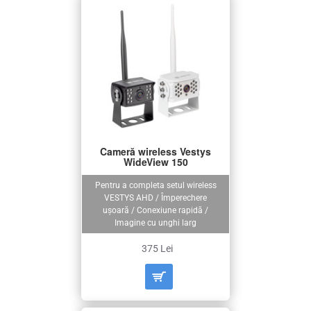
Cameră wireless Vestys
WideView 150
Pentru a completa setul wireless
VESTYS AHD / Împerechere
ușoară / Conexiune rapidă /
Imagine cu unghi larg
375 Lei