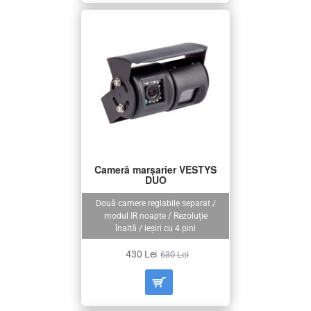
Cameră marșarier VESTYS
DUO
Două camere reglabile separat /
modul IR noapte / Rezoluție
înaltă / ieșiri cu 4 pini
430 Lei
630 Lei