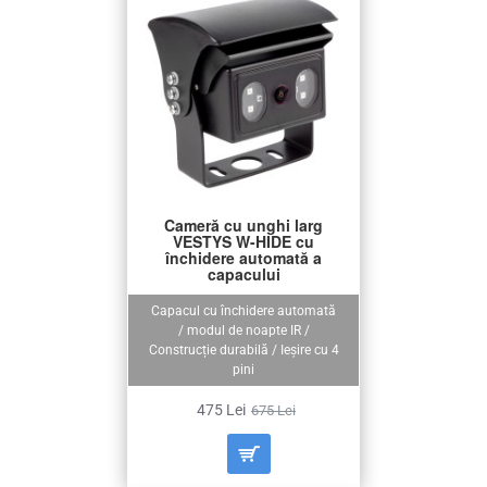
Cameră cu unghi larg
VESTYS W-HIDE cu
închidere automată a
capacului
Capacul cu închidere automată
/ modul de noapte IR /
Construcție durabilă / Ieșire cu 4
pini
475 Lei
675 Lei