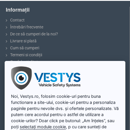
simplă la camera aleasă.
Informații
Contact
Întrebări frecvente
De ce să cumperi de la noi?
Livrare si plată
Cum să cumperi
Termeni si condiții
Confidențialitate
Reclamații și retururi
5 sfaturi pentru parcare sau marșarier
Blog
Contul meu
Noi, Vestys.ro, folosim cookie-uri pentru buna
functionare a site-ului, cookie-uri pentru a personaliza
Contul meu
paginile pentru nevoile dvs. și ofertele personalizate. Vă
Înregistrare
putem cere acordul pentru o astfel de utilizare a
Autentificare
cookie-urilor? Doar click pe butonul: „Am înțeles”, sau
poți
selectați module cookie
, p cu care sunteți de
Harta site-ului