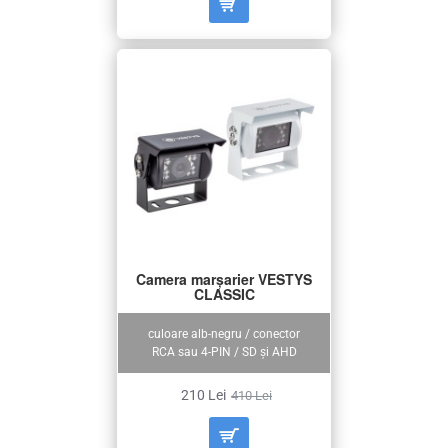
Camera marșarier VESTYS
CLASSIC
culoare alb-negru / conector
RCA sau 4-PIN / SD și AHD
210 Lei
410 Lei