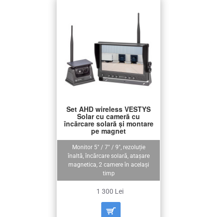
Set AHD wireless VESTYS
Solar cu cameră cu
încărcare solară și montare
pe magnet
Monitor 5" / 7" / 9", rezoluție
înaltă, încărcare solară, atașare
magnetica, 2 camere în același
timp
1 300 Lei