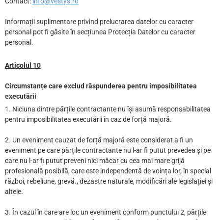
Contact:
info@vestys.ro
Informații suplimentare privind prelucrarea datelor cu caracter
personal pot fi găsite în secțiunea Protecția Datelor cu caracter
personal.
Articolul 10
Circumstanțe care exclud răspunderea pentru imposibilitatea
executării
1. Niciuna dintre părțile contractante nu își asumă responsabilitatea
pentru imposibilitatea executării în caz de forță majoră.
2. Un eveniment cauzat de forță majoră este considerat a fi un
eveniment pe care părțile contractante nu l-ar fi putut prevedea și pe
care nu l-ar fi putut preveni nici măcar cu cea mai mare grijă
profesională posibilă, care este independentă de voința lor, în special
război, rebeliune, grevă., dezastre naturale, modificări ale legislației și
altele.
3. În cazul în care are loc un eveniment conform punctului 2, părțile