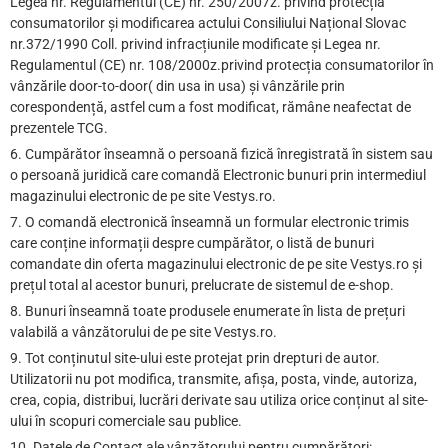
Legea nr. Regulamentul (CE) nr. 250/2007z. privind protecția
consumatorilor și modificarea actului Consiliului Național Slovac
nr.372/1990 Coll. privind infracțiunile modificate și Legea nr.
Regulamentul (CE) nr. 108/2000z.privind protecția consumatorilor în
vânzările door-to-door( din usa in usa) și vânzările prin
corespondență, astfel cum a fost modificat, rămâne neafectat de
prezentele TCG.
6. Cumpărător înseamnă o persoană fizică înregistrată în sistem sau
o persoană juridică care comandă Electronic bunuri prin intermediul
magazinului electronic de pe site Vestys.ro.
7. O comandă electronică înseamnă un formular electronic trimis
care conține informații despre cumpărător, o listă de bunuri
comandate din oferta magazinului electronic de pe site Vestys.ro și
prețul total al acestor bunuri, prelucrate de sistemul de e-shop.
8. Bunuri înseamnă toate produsele enumerate în lista de prețuri
valabilă a vânzătorului de pe site Vestys.ro.
9. Tot conținutul site-ului este protejat prin drepturi de autor.
Utilizatorii nu pot modifica, transmite, afișa, posta, vinde, autoriza,
crea, copia, distribui, lucrări derivate sau utiliza orice conținut al site-
ului în scopuri comerciale sau publice.
10. Datele de Contact ale vânzătorului pentru cumpărători: