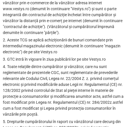
vânzător prin e-commerce de la vânzător adresa internet
www.vestys.ro (denumit în continuare "Vestys.ro") și sunt o parte
integrantă din contractul de achiziție încheiat între cumpărător și
vânzător la distanță prin e-comerț pe internet (denumit în continuare
"contractul de achiziție"). (Vânzătorul și cumpărătorul împreună
denumite în continuare "părțile").
2. Aceste TCG se aplică achiziționării de bunuri comandate prin
intermediul magazinului electronic (denumit în continuare "magazin
electronic") de pe site Vestys.ro
3. GTC intră în vigoare în ziua publicării lor pe site Vestys.ro
4. Toate relațiile dintre cumpărător și vânzător, care nu sunt
reglementate de prezentele CGC, sunt reglementate de prevederile
relevante ale Codului Civil, Legea nr. 22/2004 Z. z. privind comerțul
electronic și privind modificările aduse Legii nr. Regulamentul (CE) nr.
128/2002 privind controlul de Stat al pieței interne în materie de
protecție a consumatorilor și modificarea anumitor acte, astfel cum a
fost modificat prin Legea nr. Regulamentul (CE) nr. 284/2002z.astfel
cum a fost modificat și Legea privind protecția consumatorilor în
vânzările prin poștă.
5. Drepturile cumpărătorului în raport cu vânzătorul care decurg din