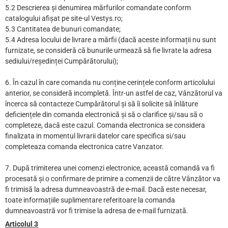
5.2 Descrierea și denumirea mărfurilor comandate conform
catalogului afișat pe site-ul Vestys.ro;
5.3 Cantitatea de bunuri comandate;
5.4 Adresa locului de livrare a mărfii (dacă aceste informații nu sunt
furnizate, se consideră că bunurile urmează să fie livrate la adresa
sediului/reședinței Cumpărătorului);
6. În cazul în care comanda nu conține cerințele conform articolului
anterior, se consideră incompletă. Într-un astfel de caz, Vânzătorul va
încerca să contacteze Cumpărătorul și să îi solicite să înlăture
deficiențele din comanda electronică și să o clarifice și/sau să o
completeze, dacă este cazul. Comanda electronica se considera
finalizata in momentul livrarii datelor care specifica si/sau
completeaza comanda electronica catre Vanzator.
7. După trimiterea unei comenzi electronice, această comandă va fi
procesată și o confirmare de primire a comenzii de către Vânzător va
fi trimisă la adresa dumneavoastră de e-mail. Dacă este necesar,
toate informațiile suplimentare referitoare la comanda
dumneavoastră vor fi trimise la adresa de e-mail furnizată.
Articolul 3