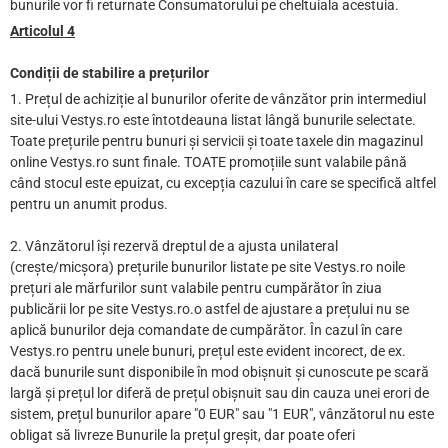
bunurile vor fi returnate Consumatorului pe cheltuiala acestuia.
Articolul 4
Condiții de stabilire a prețurilor
1. Prețul de achiziție al bunurilor oferite de vânzător prin intermediul
site-ului Vestys.ro este întotdeauna listat lângă bunurile selectate.
Toate prețurile pentru bunuri și servicii și toate taxele din magazinul
online Vestys.ro sunt finale. TOATE promoțiile sunt valabile până
când stocul este epuizat, cu excepția cazului în care se specifică altfel
pentru un anumit produs.
2. Vânzătorul își rezervă dreptul de a ajusta unilateral
(crește/micșora) prețurile bunurilor listate pe site Vestys.ro noile
prețuri ale mărfurilor sunt valabile pentru cumpărător în ziua
publicării lor pe site Vestys.ro.o astfel de ajustare a prețului nu se
aplică bunurilor deja comandate de cumpărător. În cazul în care
Vestys.ro pentru unele bunuri, prețul este evident incorect, de ex.
dacă bunurile sunt disponibile în mod obișnuit și cunoscute pe scară
largă și prețul lor diferă de prețul obișnuit sau din cauza unei erori de
sistem, prețul bunurilor apare "0 EUR" sau "1 EUR", vânzătorul nu este
obligat să livreze Bunurile la prețul greșit, dar poate oferi