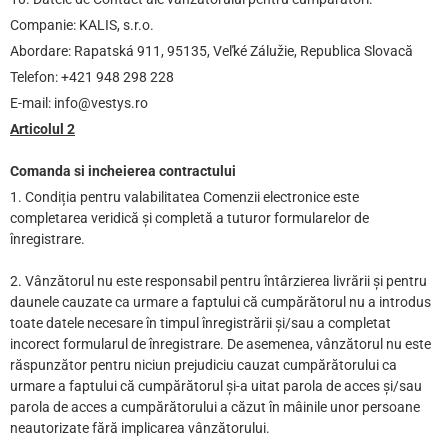
Companie: KALIS, s.r.o.
Abordare: Rapatská 911, 95135, Veľké Zálužie, Republica Slovacă
Telefon: +421 948 298 228
E-mail: info@vestys.ro
Articolul 2
Comanda si incheierea contractului
1. Condiția pentru valabilitatea Comenzii electronice este
completarea veridică și completă a tuturor formularelor de
înregistrare.
2. Vânzătorul nu este responsabil pentru întârzierea livrării și pentru
daunele cauzate ca urmare a faptului că cumpărătorul nu a introdus
toate datele necesare în timpul înregistrării și/sau a completat
incorect formularul de înregistrare. De asemenea, vânzătorul nu este
răspunzător pentru niciun prejudiciu cauzat cumpărătorului ca
urmare a faptului că cumpărătorul și-a uitat parola de acces și/sau
parola de acces a cumpărătorului a căzut în mâinile unor persoane
neautorizate fără implicarea vânzătorului.