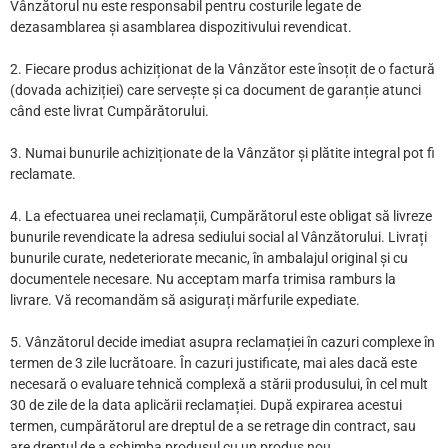
Vânzătorul nu este responsabil pentru costurile legate de
dezasamblarea și asamblarea dispozitivului revendicat.
2. Fiecare produs achiziționat de la Vânzător este însoțit de o factură
(dovada achiziției) care servește și ca document de garanție atunci
când este livrat Cumpărătorului.
3. Numai bunurile achiziționate de la Vânzător și plătite integral pot fi
reclamate.
4. La efectuarea unei reclamații, Cumpărătorul este obligat să livreze
bunurile revendicate la adresa sediului social al Vânzătorului. Livrați
bunurile curate, nedeteriorate mecanic, în ambalajul original și cu
documentele necesare. Nu acceptam marfa trimisa ramburs la
livrare. Vă recomandăm să asigurați mărfurile expediate.
5. Vânzătorul decide imediat asupra reclamației în cazuri complexe în
termen de 3 zile lucrătoare. În cazuri justificate, mai ales dacă este
necesară o evaluare tehnică complexă a stării produsului, în cel mult
30 de zile de la data aplicării reclamației. După expirarea acestui
termen, cumpărătorul are dreptul de a se retrage din contract, sau
are dreptul de a schimba produsul cu un produs nou.