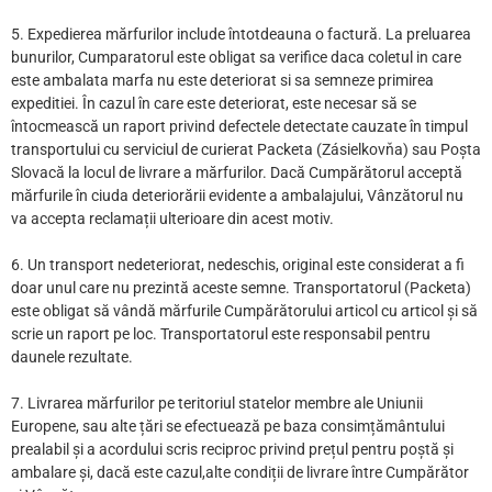
5. Expedierea mărfurilor include întotdeauna o factură. La preluarea
bunurilor, Cumparatorul este obligat sa verifice daca coletul in care
este ambalata marfa nu este deteriorat si sa semneze primirea
expeditiei. În cazul în care este deteriorat, este necesar să se
întocmească un raport privind defectele detectate cauzate în timpul
transportului cu serviciul de curierat Packeta (Zásielkovňa) sau Poșta
Slovacă la locul de livrare a mărfurilor. Dacă Cumpărătorul acceptă
mărfurile în ciuda deteriorării evidente a ambalajului, Vânzătorul nu
va accepta reclamații ulterioare din acest motiv.
6. Un transport nedeteriorat, nedeschis, original este considerat a fi
doar unul care nu prezintă aceste semne. Transportatorul (Packeta)
este obligat să vândă mărfurile Cumpărătorului articol cu articol și să
scrie un raport pe loc. Transportatorul este responsabil pentru
daunele rezultate.
7. Livrarea mărfurilor pe teritoriul statelor membre ale Uniunii
Europene, sau alte țări se efectuează pe baza consimțământului
prealabil și a acordului scris reciproc privind prețul pentru poștă și
ambalare și, dacă este cazul,alte condiții de livrare între Cumpărător