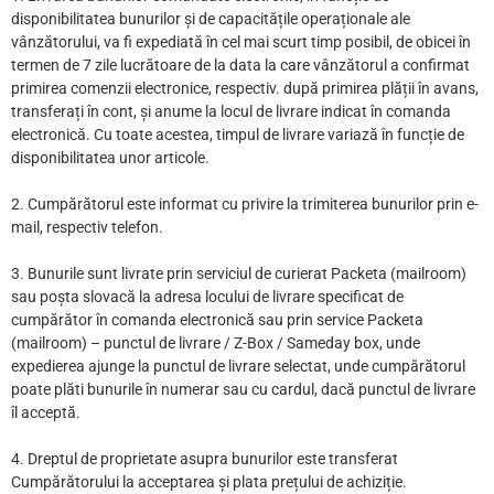
disponibilitatea bunurilor și de capacitățile operaționale ale
vânzătorului, va fi expediată în cel mai scurt timp posibil, de obicei în
termen de 7 zile lucrătoare de la data la care vânzătorul a confirmat
primirea comenzii electronice, respectiv. după primirea plății în avans,
transferați în cont, și anume la locul de livrare indicat în comanda
electronică. Cu toate acestea, timpul de livrare variază în funcție de
disponibilitatea unor articole.
2. Cumpărătorul este informat cu privire la trimiterea bunurilor prin e-
mail, respectiv telefon.
3. Bunurile sunt livrate prin serviciul de curierat Packeta (mailroom)
sau poșta slovacă la adresa locului de livrare specificat de
cumpărător în comanda electronică sau prin service Packeta
(mailroom) – punctul de livrare / Z-Box / Sameday box, unde
expedierea ajunge la punctul de livrare selectat, unde cumpărătorul
poate plăti bunurile în numerar sau cu cardul, dacă punctul de livrare
îl acceptă.
4. Dreptul de proprietate asupra bunurilor este transferat
Cumpărătorului la acceptarea și plata prețului de achiziție.