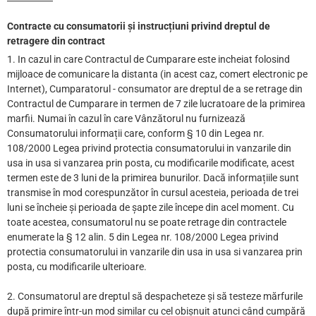
Contracte cu consumatorii și instrucțiuni privind dreptul de
retragere din contract
1. In cazul in care Contractul de Cumparare este incheiat folosind
mijloace de comunicare la distanta (in acest caz, comert electronic pe
Internet), Cumparatorul - consumator are dreptul de a se retrage din
Contractul de Cumparare in termen de 7 zile lucratoare de la primirea
marfii. Numai în cazul în care Vânzătorul nu furnizează
Consumatorului informații care, conform § 10 din Legea nr.
108/2000 Legea privind protectia consumatorului in vanzarile din
usa in usa si vanzarea prin posta, cu modificarile modificate, acest
termen este de 3 luni de la primirea bunurilor. Dacă informațiile sunt
transmise în mod corespunzător în cursul acesteia, perioada de trei
luni se încheie și perioada de șapte zile începe din acel moment. Cu
toate acestea, consumatorul nu se poate retrage din contractele
enumerate la § 12 alin. 5 din Legea nr. 108/2000 Legea privind
protectia consumatorului in vanzarile din usa in usa si vanzarea prin
posta, cu modificarile ulterioare.
2. Consumatorul are dreptul să despacheteze și să testeze mărfurile
după primire într-un mod similar cu cel obișnuit atunci când cumpără