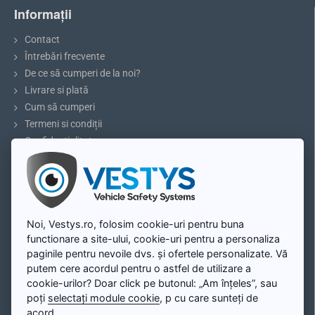
Informații
Contact
Întrebări frecvente
De ce să cumperi de la noi?
Livrare si plată
Cum să cumperi
Termeni si condiții
Confidențialitate
Reclamații și retururi
5 sfaturi pentru parcare sau marșarier
Blog
Contul meu
Noi, Vestys.ro, folosim cookie-uri pentru buna
functionare a site-ului, cookie-uri pentru a personaliza
Contul meu
paginile pentru nevoile dvs. și ofertele personalizate. Vă
Înregistrare
putem cere acordul pentru o astfel de utilizare a
Autentificare
cookie-urilor? Doar click pe butonul: „Am înțeles”, sau
poți
selectați module cookie
, p cu care sunteți de
Harta site-ului
acord.