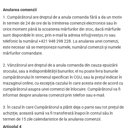
Anularea comenzii
1. Cumpărătorul are dreptul de a anula comanda fără a da un motiv
în termen de 24 de ore de la trimiterea comenzii electronice sau în
orice moment până la scoaterea mărfurilor din stoc, dacă mărfurile
sunt disponibile în stoc, prin e-mail la adresa info@vestys.ro sau
telefonic la numărul +421 948 298 228. La anularea unei comenzi,
este necesar să se menționeze numele, numărul comenzii și numele
mărfurilor comandate.
2. Vânzătorul are dreptul de a anula comanda din cauza epuizării
stocului, sau a indisponibilității bunurilor, el nu poate livra bunurile
cumpărătorului în termenul specificat în CGU, sau la prețul indicat în
mazaginul online, cu excepția cazului în care acesta este de acord cu
cumpărătorul asupra unei comenzi de înlocuire. Cumpărătorul va fi
informat despre anularea comenzii prin telefon sau e-mail.
3. În cazul în care Cumpărătorul a plătit deja o parte sau tot prețul de
achiziție, această sumă va fi transferată înapoi în contul său în
termen de 15 zile calendaristice de la anularea comenzii.
Articolul 4