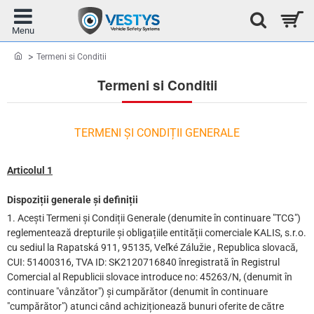
home
Termeni si Conditii
Termeni si Conditii
TERMENI ȘI CONDIȚII GENERALE
Articolul 1
Dispoziții generale și definiții
1. Acești Termeni și Condiții Generale (denumite în continuare "TCG")
reglementează drepturile și obligațiile entității comerciale KALIS, s.r.o.
cu sediul la Rapatská 911, 95135, Veľké Zálužie , Republica slovacă,
CUI: 51400316, TVA ID: SK2120716840 înregistrată în Registrul
Comercial al Republicii slovace introduce no: 45263/N, (denumit în
continuare "vânzător") și cumpărător (denumit în continuare
"cumpărător") atunci când achiziționează bunuri oferite de către