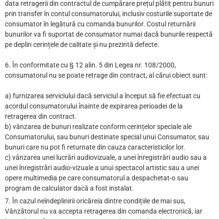
data retragerii din contractul de cumpărare prețul plătit pentru bunuri
prin transfer în contul consumatorului, inclusiv costurile suportate de
consumator în legătură cu comanda bunurilor. Costul returnării
bunurilor va fi suportat de consumator numai dacă bunurile respectă
pe deplin cerințele de calitate și nu prezintă defecte.
6. În conformitate cu § 12 alin. 5 din Legea nr. 108/2000,
consumatorul nu se poate retrage din contract, al cărui obiect sunt:
a) furnizarea serviciului dacă serviciul a început să fie efectuat cu
acordul consumatorului înainte de expirarea perioadei de la
retragerea din contract.
b) vânzarea de bunuri realizate conform cerințelor speciale ale
Consumatorului, sau bunuri destinate special unui Consumator, sau
bunuri care nu pot fi returnate din cauza caracteristicilor lor.
c) vânzarea unei lucrări audiovizuale, a unei înregistrări audio sau a
unei înregistrări audio-vizuale a unui spectacol artistic sau a unei
opere multimedia pe care consumatorul a despachetat-o sau
program de calculator dacă a fost instalat.
7. În cazul neîndeplinirii oricăreia dintre condițiile de mai sus,
Vânzătorul nu va accepta retragerea din comanda electronică, iar