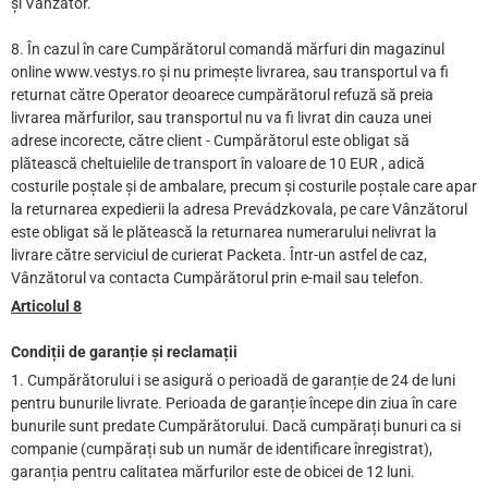
și Vânzător.
8. În cazul în care Cumpărătorul comandă mărfuri din magazinul
online www.vestys.ro și nu primește livrarea, sau transportul va fi
returnat către Operator deoarece cumpărătorul refuză să preia
livrarea mărfurilor, sau transportul nu va fi livrat din cauza unei
adrese incorecte, către client - Cumpărătorul este obligat să
plătească cheltuielile de transport în valoare de 10 EUR , adică
costurile poștale și de ambalare, precum și costurile poștale care apar
la returnarea expedierii la adresa Prevádzkovala, pe care Vânzătorul
este obligat să le plătească la returnarea numerarului nelivrat la
livrare către serviciul de curierat Packeta. Într-un astfel de caz,
Vânzătorul va contacta Cumpărătorul prin e-mail sau telefon.
Articolul 8
Condiții de garanție și reclamații
1. Cumpărătorului i se asigură o perioadă de garanție de 24 de luni
pentru bunurile livrate. Perioada de garanție începe din ziua în care
bunurile sunt predate Cumpărătorului. Dacă cumpărați bunuri ca si
companie (cumpărați sub un număr de identificare înregistrat),
garanția pentru calitatea mărfurilor este de obicei de 12 luni.