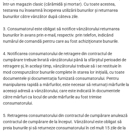
într-un magazin clasic (cărămidă și mortar). Cu toate acestea,
testarea nu înseamnă începerea utilizării bunurilor și returnarea
bunurilor către vânzător după câteva zile.
3. Consumatorul este obligat să notifice vânzătorului returnarea
bunurilor în avans prin e-mail, respectiv. prin telefon, indicând
numărul de comandă pentru care au fost achiziționate bunurile.
4. Notificarea consumatorului de retragere din contractul de
cumpărare trebuie livrată vânzătorului până la sfârșitul perioadei de
retragere și, în același timp, vânzătorului trebuie să i se restituie în
mod corespunzător bunurile complete în starea lor inițială, cu toate
documentele și documentația furnizată consumatorului. Pentru
manipularea rapidă a mărfurilor, este necesar să returnați mărfurile la
aceeași adresă a vânzătorului, care este indicată în documentele
către mărfuri ca locul de unde mărfurile au fost trimise
consumatorului.
5. Retragerea consumatorului din contractul de cumpărare anulează
contractul de cumpărare de la început. Vânzătorul este obligat să
preia bunurile și să returneze consumatorului în cel mult 15 zile de la