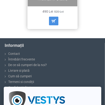
490 Lei
520 Lei
Informații
Contact
Întrebări frecvente
De ce să cumperi de la noi?
Livrare si plată
Cum să cumperi
Termeni si condiții
Confidențialitate
Reclamații și retururi
5 sfaturi pentru parcare sau marșarier
Blog