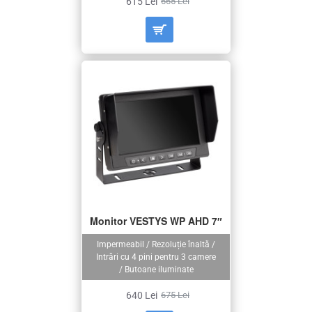
615 Lei
665 Lei
Monitor VESTYS WP AHD 7″
Impermeabil / Rezoluție înaltă /
Intrări cu 4 pini pentru 3 camere
/ Butoane iluminate
640 Lei
675 Lei