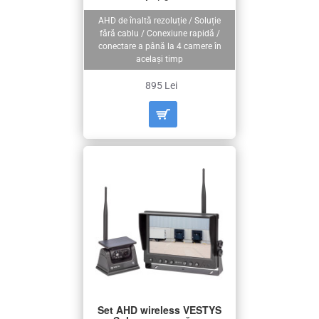
AHD de înaltă rezoluție / Soluție
fără cablu / Conexiune rapidă /
conectare a până la 4 camere în
același timp
895 Lei
Set AHD wireless VESTYS