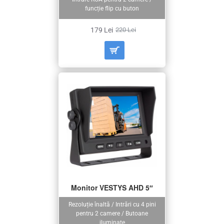
funcție flip cu buton
179 Lei
220 Lei
Monitor VESTYS AHD 5″
Rezoluție înaltă / Intrări cu 4 pini
pentru 2 camere / Butoane
iluminate