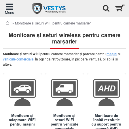
home
Monitoare și seturi WiFi pentru camere marșarier
Monitoare și seturi wireless pentru camere
marșarier
Monitoare și seturi WiFi
pentru camere marșarier și parcare pentru
mașini
și
vehicule comerciale
. În oglinda retrovizoare, în picioare, ventuză, pliabilă și
altele.
Monitoare și
Monitoare și
Monitoare de
adaptoare WiFi
seturi WiFi
înaltă rezoluție
pentru mașini
pentru vehicule
cu suport pentru
comerciale
cameră AHD