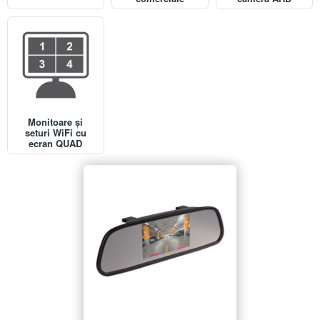
Monitoare și
seturi WiFi cu
ecran QUAD