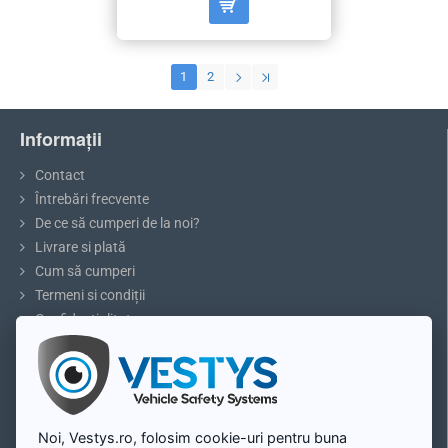
1
2
Informații
Contact
Întrebări frecvente
De ce să cumperi de la noi?
Livrare si plată
Cum să cumperi
Termeni si condiții
Confidențialitate
Reclamații și retururi
5 sfaturi pentru parcare sau marșarier
Blog
Contul meu
Noi, Vestys.ro, folosim cookie-uri pentru buna