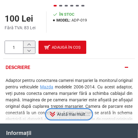
ÎN STOC
100 Lei
MODEL:
ADP-019
Fără TVA: 83 Lei
ADAUGĂ ÎN COȘ
DESCRIERE
Adaptor pentru conectarea camerei marșarier la monitorul original
pentru vehiculele
Mazda
modelele 2006-2014. Cu acest adaptor,
veți putea conecta camera marșarier fără a schimba cablajul din
mașină. Imaginea de pe camera marșarier este afișată pe afișajul
original după cuplarea treptei marșarier. Camera de parcare este
conectată la un conector cu 4 pini, așa cum se arată în schema
electrică și, datorită acestui fapt, toate funcțiile de control originale
din sistemul auto sunt păstrate. În funcție de modelul radioului
Informații
auto, priza cu 4 pini poate fi amplasată într-un loc diferit de cel