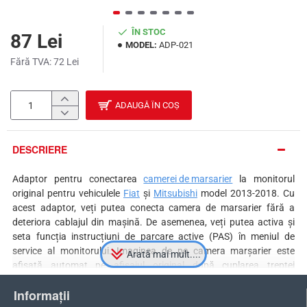
ÎN STOC
87 Lei
MODEL:
ADP-021
Fără TVA: 72 Lei
ADAUGĂ ÎN COȘ
DESCRIERE
Adaptor pentru conectarea
camerei de marsarier
la monitorul
original pentru vehiculele
Fiat
și
Mitsubishi
model 2013-2018. Cu
acest adaptor, veți putea conecta camera de marsarier fără a
deteriora cablajul din mașină. De asemenea, veți putea activa și
seta funcția instrucțiuni de parcare active (PAS) în meniul de
service al monitorului. Imaginea de pe camera marșarier este
afișată automat pe afișajul original după cuplarea treptei
marșarier. Camera de parcare este conectată la un conector cu 8
Informații
pini, așa cum se arată în schema electrică, menținând astfel toate