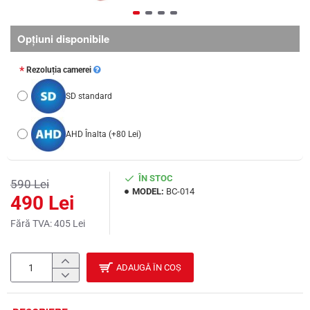
Opţiuni disponibile
Rezoluția camerei
SD standard
AHD Înalta
(+80 Lei)
ÎN STOC
590 Lei
MODEL:
BC-014
490 Lei
Fără TVA: 405 Lei
ADAUGĂ ÎN COȘ