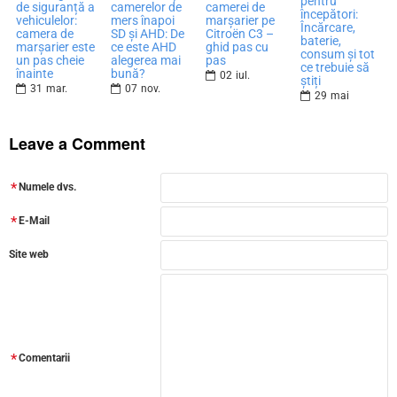
pentru
de siguranță a
camerelor de
camerei de
începători:
vehiculelor:
mers înapoi
marșarier pe
Încărcare,
camera de
SD și AHD: De
Citroën C3 –
baterie,
marșarier este
ce este AHD
ghid pas cu
consum și tot
un pas cheie
alegerea mai
pas
ce trebuie să
înainte
bună?
02
iul.
știți
31
mar.
07
nov.
29
mai
Leave a Comment
Numele dvs.
E-Mail
Site web
Comentarii