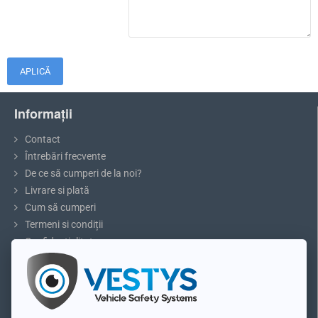
APLICĂ
Informații
Contact
Întrebări frecvente
De ce să cumperi de la noi?
Livrare si plată
Cum să cumperi
Termeni si condiții
Confidențialitate
Reclamații și retururi
5 sfaturi pentru parcare sau marșarier
Blog