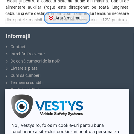
folosit și pentru a conecta sistemul audio din mașină. Cablul de
alimentare auxiliar (roșu) este direcționat pe toată lungimea
cablului și este destinat în principal transferului tensiunii necesare
din spatele mașinii sau de la lumina marșarier +12V pentru a
alimenta monitorul sau la intrarea semnalului pentru camera
marșarier la radioul auto. Lungime cablu 6 m, 10 m sau 15 m - in
Informații
functie de alegere.
Contact
Întrebări frecvente
De ce să cumperi de la noi?
Livrare si plată
Cum să cumperi
Termeni si condiții
Confidențialitate
Reclamații și retururi
5 sfaturi pentru parcare sau marșarier
Blog
Contul meu
Noi, Vestys.ro, folosim cookie-uri pentru buna
functionare a site-ului, cookie-uri pentru a personaliza