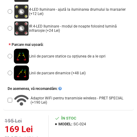
4-LED Iluminare - ajută la iluminarea drumului la marsarier
(+12 Lei)
IR 4-LED Iluminare - modul de noapte folosind lumină
infraroșie
(+24 Lei)
Parcare mai ușoară:
Linii de parcare statice cu opțiunea de a le opri
Linii de parcare dinamice
(+48 Lei)
De asemenea, vă recomandăm:
Adaptor WiFi pentru transmisie wireless - PRET SPECIAL
(+190 Lei)
ÎN STOC
195 Lei
MODEL:
SC-024
169 Lei