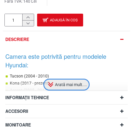
Fără TVA: 140 Lei
ADAUGĂ ÎN COȘ
DESCRIERE
Camera este potrivită pentru modelele
Hyundai:
Tucson (2004 - 2010)
Kona (2017 - prezent)
Accent (2005 - 2011)
INFORMAȚII TEHNICE
Elantra (2006 - 2010)
Terracan (2001 - 2007)
ACCESORII
Sonata 6 (2009 - 2015)
i40 CW Kombi (2011 - 2019)
MONITOARE
ix55 (2006 - 2012)