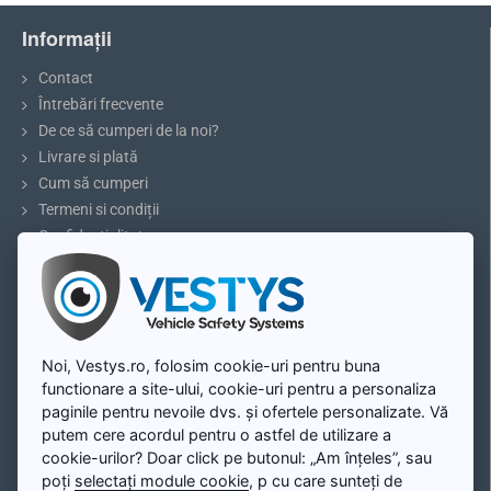
i30 I. kombi (2007 - 2012)
in cazul aceleasi dimensiuni si alte modele
Informații
Contact
Întrebări frecvente
De ce să cumperi de la noi?
Livrare si plată
Cum să cumperi
Termeni si condiții
Confidențialitate
Reclamații și retururi
5 sfaturi pentru parcare sau marșarier
Blog
Contul meu
Noi, Vestys.ro, folosim cookie-uri pentru buna
Recomandare:
Înainte de a cumpăra, vă rugăm să măsurați
functionare a site-ului, cookie-uri pentru a personaliza
Contul meu
dimensiunile luminii deasupra plăcuței de înmatriculare și să
paginile pentru nevoile dvs. și ofertele personalizate. Vă
Înregistrare
comparați cu modelul selectat.
putem cere acordul pentru o astfel de utilizare a
Autentificare
cookie-urilor? Doar click pe butonul: „Am înțeles”, sau
poți
selectați module cookie
, p cu care sunteți de
Harta site-ului