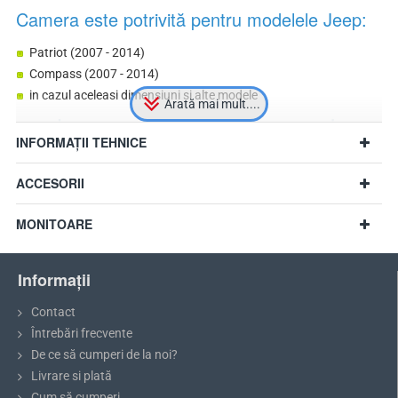
Camera este potrivită pentru modelele Jeep:
Patriot (2007 - 2014)
Compass (2007 - 2014)
in cazul aceleasi dimensiuni si alte modele
INFORMAȚII TEHNICE
ACCESORII
MONITOARE
Informații
Contact
Întrebări frecvente
De ce să cumperi de la noi?
Livrare si plată
Recomandare:
Înainte de a cumpăra, vă rugăm să măsurați
Cum să cumperi