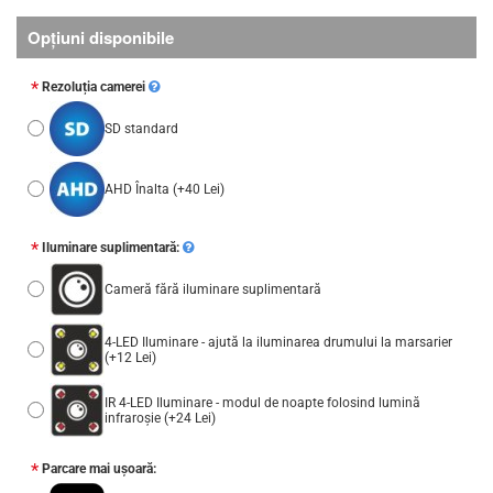
Opţiuni disponibile
Rezoluția camerei
SD standard
AHD Înalta
(+40 Lei)
Iluminare suplimentară:
Cameră fără iluminare suplimentară
4-LED Iluminare - ajută la iluminarea drumului la marsarier
(+12 Lei)
IR 4-LED Iluminare - modul de noapte folosind lumină
infraroșie
(+24 Lei)
Parcare mai ușoară: