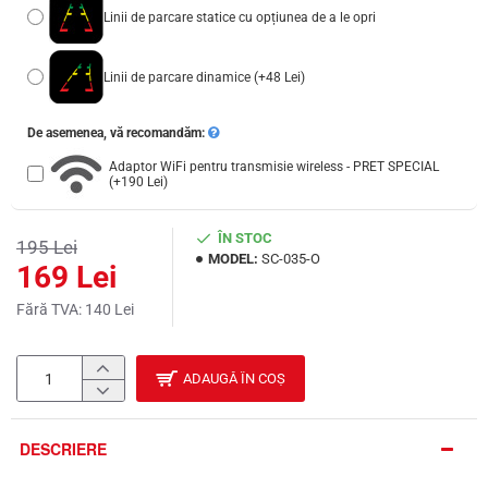
Linii de parcare statice cu opțiunea de a le opri
Linii de parcare dinamice
(+48 Lei)
De asemenea, vă recomandăm:
Adaptor WiFi pentru transmisie wireless - PRET SPECIAL
(+190 Lei)
ÎN STOC
195 Lei
MODEL:
SC-035-O
169 Lei
Fără TVA: 140 Lei
ADAUGĂ ÎN COȘ
DESCRIERE