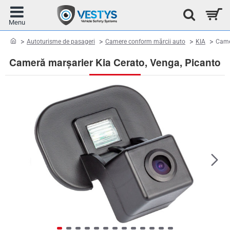
home
Autoturisme de pasageri
Camere conform mărcii auto
KIA
Came
Cameră marșarier Kia Cerato, Venga, Picanto