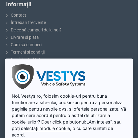
Informații
Contact
Întrebări frecvente
De ce să cumperi de la noi?
Livrare si plată
Cum să cumperi
Recomandare:
Înainte de a cumpăra, vă rugăm să măsurați
Termeni si condiții
dimensiunile luminii deasupra plăcuței de înmatriculare și să
Confidențialitate
comparați cu modelul selectat.
Reclamații și retururi
5 sfaturi pentru parcare sau marșarier
Blog
Cameră marșarier pentru Kia Cerato, Venga,
Picanto
Contul meu
Noi, Vestys.ro, folosim cookie-uri pentru buna
functionare a site-ului, cookie-uri pentru a personaliza
Cameră marșarier pentru Kia Cerato, Venga, Picanto
se
Contul meu
paginile pentru nevoile dvs. și ofertele personalizate. Vă
potrivește exact în locul de iluminare deasupra plăcuței de
Înregistrare
putem cere acordul pentru o astfel de utilizare a
înmatriculare. Instalarea este simplă și fără deteriorare mecanică a
Autentificare
cookie-urilor? Doar click pe butonul: „Am înțeles”, sau
caroseriei vehiculului. După instalare, camera va servi și ca lumină
poți
selectați module cookie
, p cu care sunteți de
Harta site-ului
completă a plăcuței de înmatriculare.
acord.