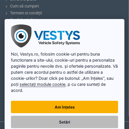
Cum să cumperi
Termeni si condiții
Confidențialitate
Recomandare:
Înainte de a cumpăra, vă rugăm să măsurați
Reclamații și retururi
dimensiunile luminii deasupra plăcuței de înmatriculare și să
5 sfaturi pentru parcare sau marșarier
comparați cu modelul selectat.
Blog
Contul meu
Noi, Vestys.ro, folosim cookie-uri pentru buna
Cameră marșarier pentru Seat Leon, Altea
functionare a site-ului, cookie-uri pentru a personaliza
Contul meu
XL, Ibiza, Exeo
paginile pentru nevoile dvs. și ofertele personalizate. Vă
Înregistrare
putem cere acordul pentru o astfel de utilizare a
Cameră marșarier pentru Seat Leon, Altea XL, Ibiza, Exeo
se
Autentificare
cookie-urilor? Doar click pe butonul: „Am înțeles”, sau
potrivește exact în locul de iluminare deasupra plăcuței de
poți
selectați module cookie
, p cu care sunteți de
Harta site-ului
înmatriculare. Instalarea este simplă și fără deteriorare mecanică a
acord.
caroseriei vehiculului. După instalare, camera va servi și ca lumină
completă a plăcuței de înmatriculare.
E-mail:
Am înțeles
info@vestys.ro
Instalezi camera de parcare si o conectezi la monitor conform
instructiunilor detaliate, dar simple, pe care le gasesti in pachet.
Setări
Camera are un mini terminal cu 4 pini cu un diametru de doar 6