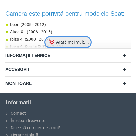
Camera este potrivită pentru modelele Seat:
Leon (2005 - 2012)
Altea XL (2006 - 2016)
Ibiza 4. (2008 - 2017)
Ibiza 4. Kombi (2010 - 2012)
Exeo (2008 - 2013)
INFORMAȚII TEHNICE
in cazul aceleasi dimensiuni si alte modele
ACCESORII
MONITOARE
Informații
Contact
Întrebări frecvente
De ce să cumperi de la noi?
Livrare si plată