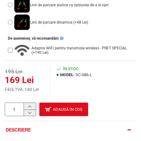
Linii de parcare statice cu opțiunea de a le opri
Linii de parcare dinamice
(+48 Lei)
De asemenea, vă recomandăm:
Adaptor WiFi pentru transmisie wireless - PRET SPECIAL
(+190 Lei)
ÎN STOC
195 Lei
MODEL:
SC-086-L
169 Lei
Fără TVA: 140 Lei
ADAUGĂ ÎN COȘ
DESCRIERE