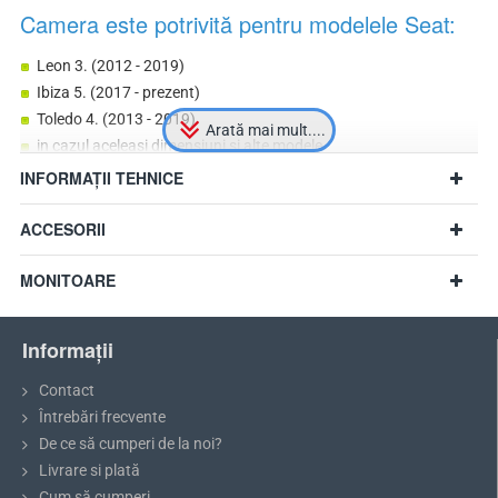
Camera este potrivită pentru modelele Seat:
Leon 3. (2012 - 2019)
Ibiza 5. (2017 - prezent)
Toledo 4. (2013 - 2019)
in cazul aceleasi dimensiuni si alte modele
INFORMAȚII TEHNICE
ACCESORII
MONITOARE
Informații
Contact
Întrebări frecvente
De ce să cumperi de la noi?
Livrare si plată
Cum să cumperi