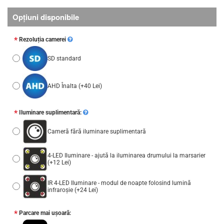
Opţiuni disponibile
Rezoluția camerei
SD standard
AHD Înalta
(+40 Lei)
Iluminare suplimentară:
Cameră fără iluminare suplimentară
4-LED Iluminare - ajută la iluminarea drumului la marsarier
(+12 Lei)
IR 4-LED Iluminare - modul de noapte folosind lumină
infraroșie
(+24 Lei)
Parcare mai ușoară: