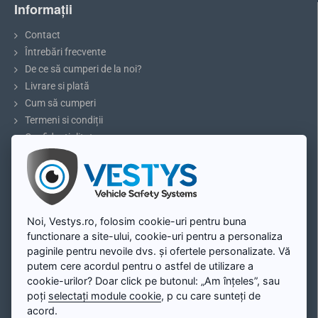
Informații
Contact
Întrebări frecvente
De ce să cumperi de la noi?
Livrare si plată
Recomandare:
Înainte de a cumpăra, vă rugăm să măsurați
Cum să cumperi
dimensiunile luminii deasupra plăcuței de înmatriculare și să
Termeni si condiții
comparați cu modelul selectat.
Confidențialitate
Reclamații și retururi
5 sfaturi pentru parcare sau marșarier
Cameră marșarier pentru Škoda Octavia 2,
Blog
Roomster
Contul meu
Noi, Vestys.ro, folosim cookie-uri pentru buna
Cameră marșarier pentru Škoda Octavia 2, Roomster
se
functionare a site-ului, cookie-uri pentru a personaliza
potrivește exact în locul de iluminare deasupra plăcuței de
Contul meu
paginile pentru nevoile dvs. și ofertele personalizate. Vă
înmatriculare. Instalarea este simplă și fără deteriorare mecanică a
Înregistrare
putem cere acordul pentru o astfel de utilizare a
caroseriei vehiculului. După instalare, camera va servi și ca lumină
Autentificare
cookie-urilor? Doar click pe butonul: „Am înțeles”, sau
completă a plăcuței de înmatriculare.
poți
selectați module cookie
, p cu care sunteți de
Harta site-ului
acord.
Instalezi camera de parcare si o conectezi la monitor conform