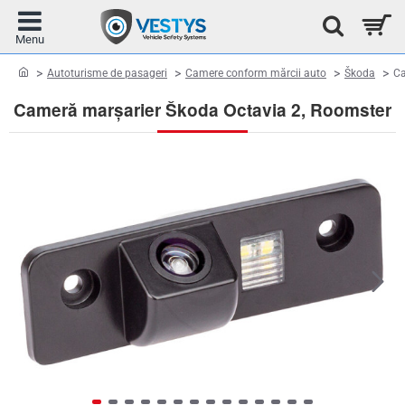
home
Autoturisme de pasageri
Camere conform mărcii auto
Škoda
Ca
Cameră marșarier Škoda Octavia 2, Roomster