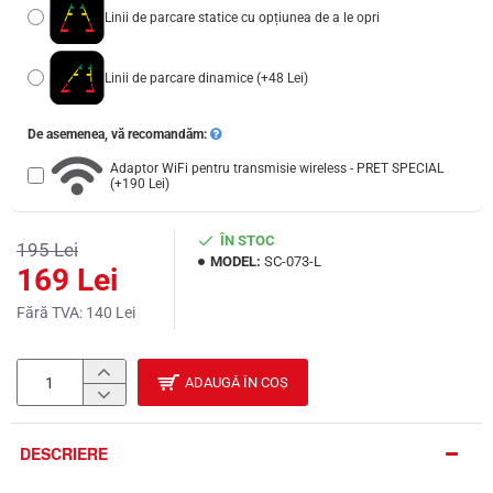
Linii de parcare statice cu opțiunea de a le opri
Linii de parcare dinamice
(+48 Lei)
De asemenea, vă recomandăm:
Adaptor WiFi pentru transmisie wireless - PRET SPECIAL
(+190 Lei)
ÎN STOC
195 Lei
MODEL:
SC-073-L
169 Lei
Fără TVA: 140 Lei
ADAUGĂ ÎN COȘ
DESCRIERE