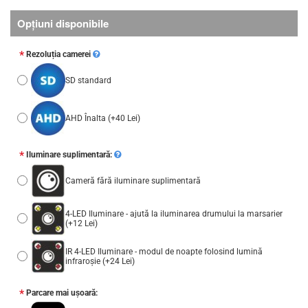
Opţiuni disponibile
Rezoluția camerei
SD standard
AHD Înalta
(+40 Lei)
Iluminare suplimentară:
Cameră fără iluminare suplimentară
4-LED Iluminare - ajută la iluminarea drumului la marsarier
(+12 Lei)
IR 4-LED Iluminare - modul de noapte folosind lumină
infraroșie
(+24 Lei)
Parcare mai ușoară: