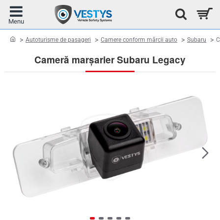
home
Autoturisme de pasageri
Camere conform mărcii auto
Subaru
C
Cameră marșarier Subaru Legacy