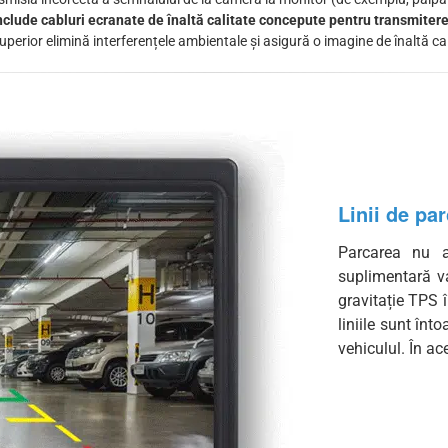
clude cabluri ecranate de înaltă calitate concepute pentru transmitere
perior elimină interferențele ambientale și asigură o imagine de înaltă cal
Linii de pa
Parcarea nu a
suplimentară v
gravitație TPS î
liniile sunt înt
vehiculul. În ac