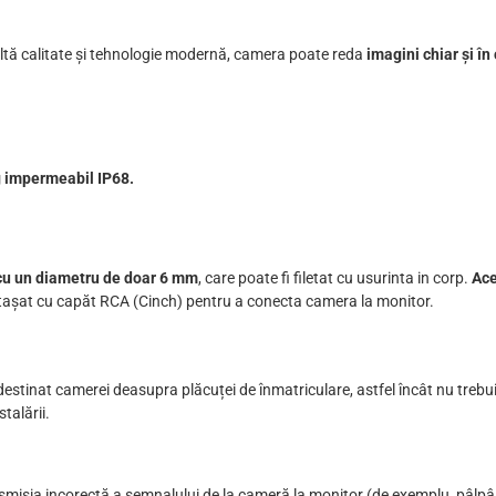
ltă calitate și tehnologie modernă, camera poate reda
imagini chiar și în
g impermeabil IP68.
 cu un diametru de doar 6 mm
, care poate fi filetat cu usurinta in corp.
Ace
 atașat cu capăt RCA (Cinch) pentru a conecta camera la monitor.
destinat camerei deasupra plăcuței de înmatriculare, astfel încât nu trebui
talării.
misia incorectă a semnalului de la cameră la monitor (de exemplu, pâlpâire