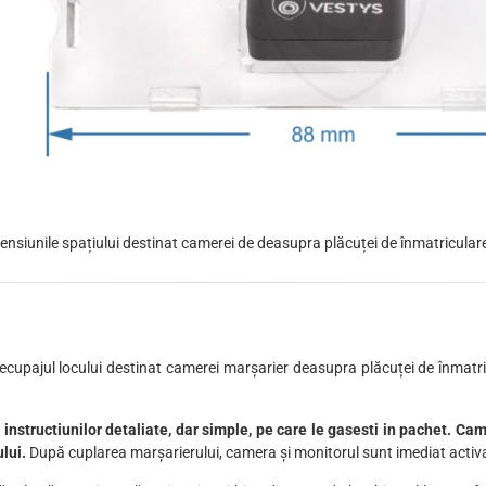
siunile spațiului destinat camerei de deasupra plăcuței de înmatriculare
ecupajul locului destinat camerei marșarier deasupra plăcuței de înmatri
instructiunilor detaliate, dar simple, pe care le gasesti in pachet. Ca
ului.
După cuplarea marșarierului, camera și monitorul sunt imediat activat