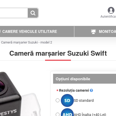
Autentifica
CAMERE VEHICULE UTILITARE
MONITOAR
Cameră marșarier Suzuki - model 2
Cameră marșarier Suzuki Swift
Opţiuni disponibile
Rezoluția camerei
SD standard
AHD Înalta
(+40 Lei)