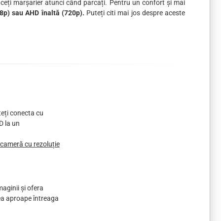
faceți marșarier atunci când parcați. Pentru un confort și mai
8p) sau AHD înaltă (720p).
Puteți citi mai jos despre aceste
teți conecta cu
D la un
 cameră cu rezoluție
aginii și ofera
dea aproape întreaga