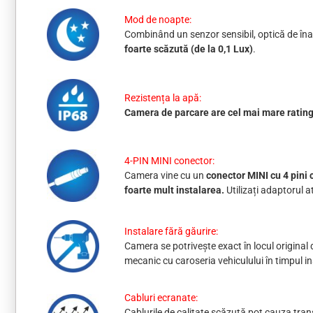
Mod de noapte:
Combinând un senzor sensibil, optică de îna
foarte scăzută (de la 0,1 Lux)
.
Rezistența la apă:
Camera de parcare are cel mai mare ratin
4-PIN MINI conector:
Camera vine cu un
conector MINI cu 4 pini
foarte mult instalarea.
Utilizați adaptorul
Instalare fără găurire:
Camera se potrivește exact în locul original 
mecanic cu caroseria vehiculului în timpul ins
Cabluri ecranate:
Cablurile de calitate scăzută pot cauza trans