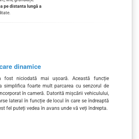
a pe distanta lungă a
itate.
rcare dinamice
 fost niciodată mai ușoară. Această funcție
a simplifica foarte mult parcarea cu senzorul de
ncorporat în cameră. Datorită mișcării vehiculului,
oarse lateral în funcție de locul în care se îndreaptă
est fel puteți vedea în avans unde vă veți îndrepta.