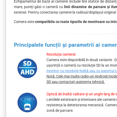
Echipamentul de bază al camerei include linii statice de distanț
mare, puteți găsi o cameră cu
linii dinamice de parcare și i
extensii. Pentru conectarea camerei la radioul/displayul original
Camera este
compatibila cu toate tipurile de monitoare cu in
Principalele funcții și parametrii ai came
Rezoluția camerei:
Camera este disponibilă în două variante : D
ușurință o cameră cu rezoluție SD la un moni
monitor cu rezoluție înaltă sau cu suportul
Notă: Cele mai multe radio-uri Android mode
SD sau contactați asistența tehnică.
Optică de înaltă calitate și un unghi larg de v
Lentilele exterioare și interioare ale camere
rezistența la deteriorarea mecanică. Camera
zonă de parcare.