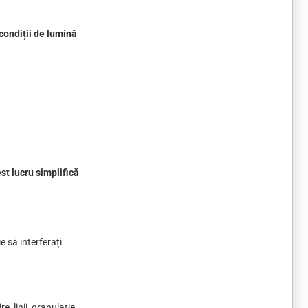
 condiții de lumină
st lucru simplifică
e să interferați
, linii, granulație