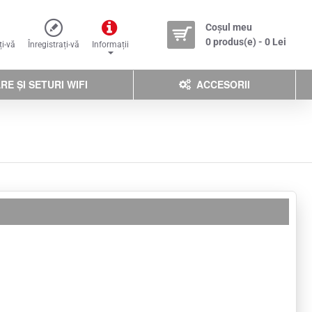
Coșul meu
0 produs(e) - 0 Lei
ți-vă
Înregistrați-vă
Informații
E ȘI SETURI WIFI
ACCESORII