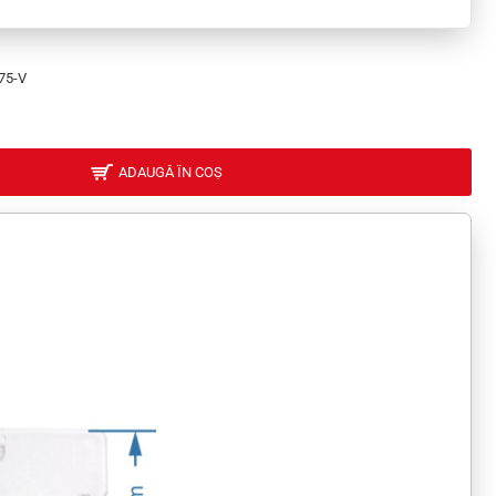
75-V
ADAUGĂ ÎN COȘ