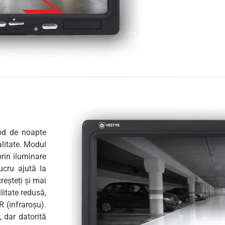
od de noapte
alitate. Modul
rin iluminare
ucru ajută la
reșteți și mai
litate redusă,
 (infraroșu).
, dar datorită