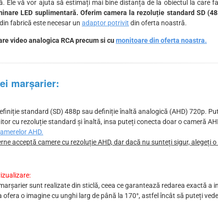
ă. Ele vă vor ajuta să estimați mai bine distanța de la obiectul la care 
luminare LED suplimentară. Oferim camera la rezoluție standard SD (48
 din fabrică este necesar un
adaptor potrivit
din oferta noastră.
trare video analogica RCA precum si cu
monitoare din oferta noastra.
rei marșarier:
efiniție standard (SD) 488p sau definiție înaltă analogică (AHD) 720p. Pu
tor cu rezoluție standard și înaltă, insa puteți conecta doar o cameră AH
 camerelor AHD.
rne acceptă camere cu rezoluție AHD, dar dacă nu sunteți sigur, alegeți o
izualizare:
i marșarier sunt realizate din sticlă, ceea ce garantează redarea exactă a im
 ofera o imagine cu unghi larg de până la 170°, astfel încât să puteți ve