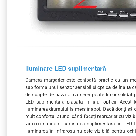
Iluminare LED suplimentară
Camera marșarier este echipată practic cu un m
sub forma unui senzor sensibil și optică de înaltă c
de noapte de bază al camerei poate fi consolidat p
LED suplimentară plasată în jurul opticii. Acest l
iluminarea drumului la mers înapoi. Dacă doriți să c
mult confortul atunci când faceți marșarier cu vizibi
vă recomandăm iluminarea suplimentară cu LED IR
Iluminarea în infraroșu nu este vizibilă pentru ochi