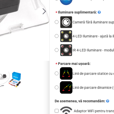
Iluminare suplimentară:
Cameră fără iluminare su
4-LED Iluminare - ajută la
IR 4-LED Iluminare - modul
Parcare mai ușoară:
Linii de parcare statice cu 
Linii de parcare dinamice
(
De asemenea, vă recomandăm:
Adaptor WiFi pentru tran