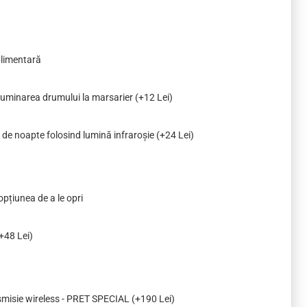
plimentară
 iluminarea drumului la marsarier
(+12 Lei)
 de noapte folosind lumină infraroșie
(+24 Lei)
opțiunea de a le opri
+48 Lei)
smisie wireless - PRET SPECIAL
(+190 Lei)