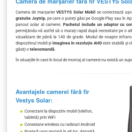
Camera de marșarier fără fir VESTYS Sola
Camera de marșarier
VESTYS Solar Mobil
se conectează ușor 
gratuite Joytrip
, pe care o puteți găsi pe Google Play sau în 
panoul solar al camerei.
Pachetul include un adaptor cu co
permițându-vă astfel să o mutați rapid după necesitate pe o alt
vizualizare de până la 140 de grade. Modul de noapte infraroș
dispozitivul mobil și
imaginea în rezoluție AHD
este stabilă și 
găsiți o
telecomandă
.
În situațiile în care în locul de montaj al camerei nu există un su
Avantajele camerei fără fir
Vestys Solar:
Conectare la dispozitiv mobil (telefon,
tabletă) prin WiFi
Conexiune wireless cu radiouri Android
Poate fi ușor mutată în alt loc, datorită