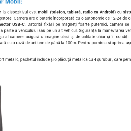
r Mobil:
la dispozitivul dvs.
mobil (telefon, tabletă, radio cu Android) cu sis
Appstore. Camera are o baterie încorporată cu o autonomie de 12-24 de or
nector USB-C
. Datorită fixării pe magneți foarte puternici, camera s
ă parte a vehiculului sau pe un alt vehicul. Siguranța la manevrarea veh
u al camerei asigură o imagine clară și de calitate chiar și în condiț
clară cu o rază de acțiune de până la 100m. Pentru pornirea și oprirea ușo
port metalic, pachetul include și o plăcuță metalică cu 4 șuruburi, care per