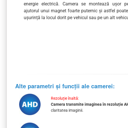
energie electrică. Camera se montează ușor p
ajutorul unui magnet foarte puternic și astfel poat
ușurință la locul dorit pe vehicul sau pe un alt vehicu
Alte parametri și funcții ale camerei:
Rezoluție înaltă:
Camera transmite imaginea în rezoluție A
claritatea imaginii.