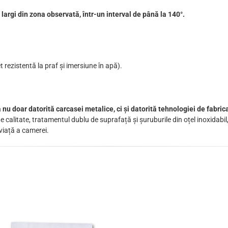
argi din zona observată, într-un interval de până la 140°.
 rezistentă la praf și imersiune în apă).
nu doar datorită carcasei metalice, ci și datorită tehnologiei de fabrica
de calitate, tratamentul dublu de suprafață și șuruburile din oțel inoxidabil
viață a camerei.