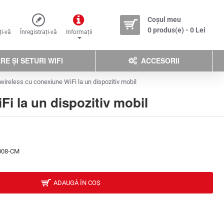
Coșul meu
0 produs(e) - 0 Lei
ți-vă
Înregistrați-vă
Informații
E ȘI SETURI WIFI
ACCESORII
reless cu conexiune WiFi la un dispozitiv mobil
i la un dispozitiv mobil
008-CM
ADAUGĂ ÎN COȘ