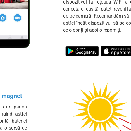
dispozitivul la rețeaua WiFi 
conectare reușită, puteți reveni 
de pe cameră. Recomandăm să se
astfel încât dispozitivul să se 
ce o opriți și apoi o reporniți.
e magnet
 cu un panou
ungind astfel
rită bateriei
la o sursă de