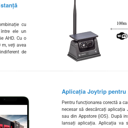
istanță
ombinație cu
 între ele un
uție AHD. Cu o
 m, veți avea
indiferent de
Aplicația Joytrip pentru
Pentru funcționarea corectă a ca
necesar să descărcați aplicația 
sau din Appstore (iOS). După ins
lansați aplicația. Aplicația va