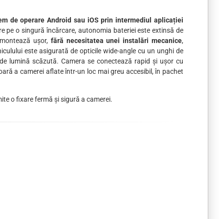
tem de operare Android sau iOS prin intermediul aplicației
e pe o singură încărcare, autonomia bateriei este extinsă de
e montează ușor,
fără necesitatea unei instalări mecanice
,
iculului este asigurată de opticile wide-angle cu un unghi de
ii de lumină scăzută. Camera se conectează rapid și ușor cu
ară a camerei aflate într-un loc mai greu accesibil, în pachet
mite o fixare fermă și sigură a camerei.