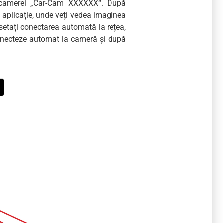
a camerei „Car-Cam XXXXXX“. După
la aplicație, unde veți vedea imaginea
tați conectarea automată la rețea,
conecteze automat la cameră și după