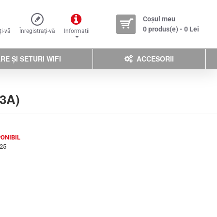
Coșul meu
0 produs(e) - 0 Lei
ți-vă
Înregistrați-vă
Informații
E ȘI SETURI WIFI
ACCESORII
(3A)
ONIBIL
25