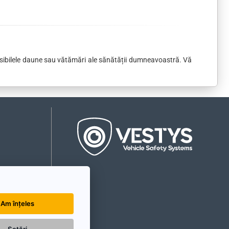
 posibilele daune sau vătămări ale sănătății dumneavoastră. Vă
Am înțeles
Setări