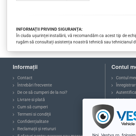
INFORMAȚII PRIVIND SIGURANȚA:
În ciuda ușurinței instalării, vă recomandăm ca acest tip de ech
rugăm să consultați asistența noastră tehnică sau tehnicianul d
Informații
Contul m
Contact
Contul me
Întrebări frecvente
Înregistrar
De ce să cumperi de la noi?
Autentific
Livrare si plată
Harta site-
Cum să cumperi
Termeni si condiții
Confidențialitate
Reclamații și retururi
Noi, Vestys.ro, folosim