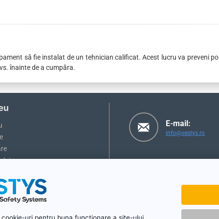
ipament să fie instalat de un tehnician calificat. Acest lucru va preveni
vs. înainte de a cumpăra.
eu
E-mail:
u
info@vestys.ro
e
are
ului
 cookie-uri pentru buna functionare a site-ului,