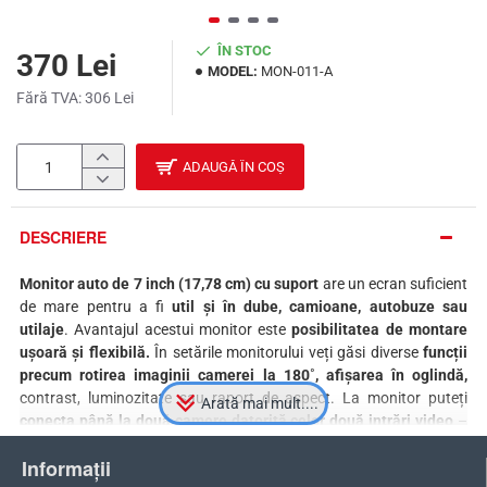
ÎN STOC
370 Lei
MODEL:
MON-011-A
Fără TVA: 306 Lei
ADAUGĂ ÎN COȘ
DESCRIERE
Monitor auto de 7 inch (17,78 cm) cu suport
are un ecran suficient
de mare pentru a fi
util și în dube, camioane, autobuze sau
utilaje
. Avantajul acestui monitor este
posibilitatea de montare
ușoară și flexibilă.
În setările monitorului veți găsi diverse
funcții
precum rotirea imaginii camerei la 180˚, afișarea în oglindă,
contrast, luminozitate sau raport de aspect. La monitor puteți
conecta până la două camere datorită celor două intrări video
–
de exemplu o cameră de marșarier și alta pentru supravegherea
Informații
încărcăturii. Toate funcțiile monitorului și comutarea între camere