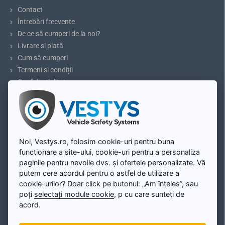
pot fi controlate și cu telecomanda inclusă
. Monitorul are
Contact
rezoluție AHD înaltă, dar suportă și camere cu rezoluție standard.
Întrebări frecvente
De ce să cumperi de la noi?
Livrare si plată
Monitorul poate fi folosit pentru conectarea a
Cum să cumperi
2 camere – ex.:
Termeni si condiții
Confidențialitate
Conectarea camerei de marșarier
Reclamații și retururi
Conectarea camerei laterale
5 sfaturi pentru parcare sau marșarier
Conectarea camerei pentru monitorizarea încărcăturii
Blog
Conectarea camerei pentru monitorizarea unghiului mort
Conectarea camerei frontale de parcare
Contul meu
Noi, Vestys.ro, folosim cookie-uri pentru buna
Conectarea camerei pentru controlul mișcării utilajelor
functionare a site-ului, cookie-uri pentru a personaliza
sau altele după necesitate
Contul meu
paginile pentru nevoile dvs. și ofertele personalizate. Vă
Înregistrare
putem cere acordul pentru o astfel de utilizare a
Autentificare
cookie-urilor? Doar click pe butonul: „Am înțeles”, sau
poți
selectați module cookie
, p cu care sunteți de
Harta site-ului
acord.
Consolă multifuncțională reglabilă