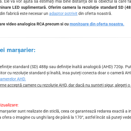
ă. Ele vă vor ajuta să estimați mai bine distanța de la obiectul la care 
luminare LED suplimentară. Oferim camera la rezoluție standard SD (48
 din fabrică este necesar un
adaptor potrivit
din oferta noastră.
trare video analogica RCA precum si cu
monitoare din oferta noastra.
rei marșarier:
efiniție standard (SD) 488p sau definiție înaltă analogică (AHD) 720p. Pu
tor cu rezoluție standard și înaltă, insa puteți conecta doar o cameră AH
 camerelor AHD.
rne acceptă camere cu rezoluție AHD, dar dacă nu sunteți sigur, alegeți o
izualizare:
i marșarier sunt realizate din sticlă, ceea ce garantează redarea exactă a im
 ofera o imagine cu unghi larg de până la 170°, astfel încât să puteți ve