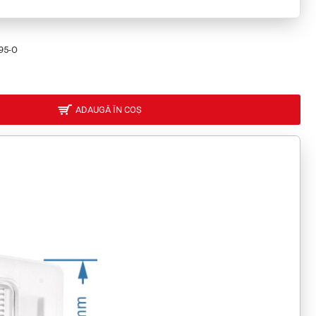
95-O
ADAUGĂ ÎN COȘ