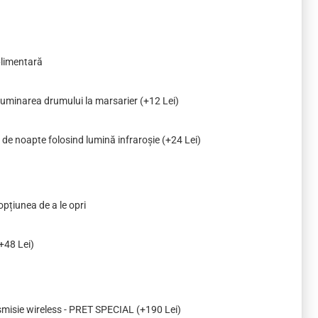
plimentară
 iluminarea drumului la marsarier
(+12 Lei)
 de noapte folosind lumină infraroșie
(+24 Lei)
opțiunea de a le opri
+48 Lei)
smisie wireless - PRET SPECIAL
(+190 Lei)