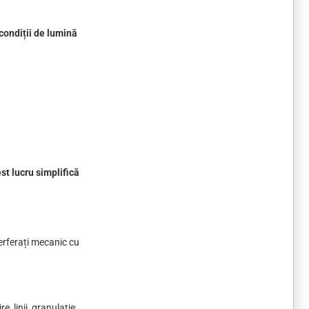
 condiții de lumină
st lucru simplifică
terferați mecanic cu
, linii, granulație