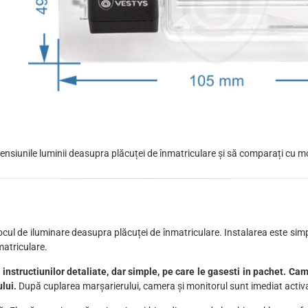
siunile luminii deasupra plăcuței de înmatriculare și să comparați cu mo
locul de iluminare deasupra plăcuței de înmatriculare. Instalarea este sim
matriculare.
instructiunilor detaliate, dar simple, pe care le gasesti in pachet. Ca
ului.
După cuplarea marșarierului, camera și monitorul sunt imediat activat