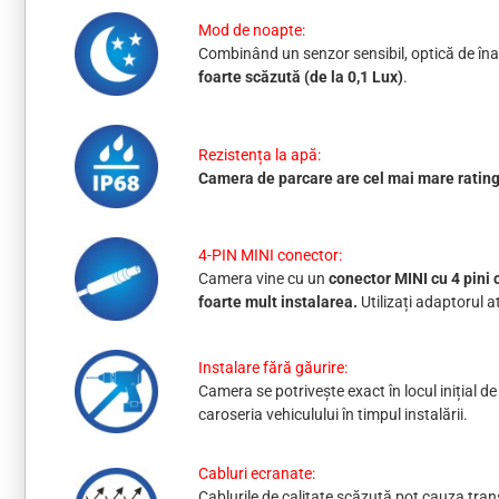
Mod de noapte:
Combinând un senzor sensibil, optică de îna
foarte scăzută (de la 0,1 Lux)
.
Rezistența la apă:
Camera de parcare are cel mai mare ratin
4-PIN MINI conector:
Camera vine cu un
conector MINI cu 4 pini
foarte mult instalarea.
Utilizați adaptorul
Instalare fără găurire:
Camera se potrivește exact în locul inițial d
caroseria vehiculului în timpul instalării.
Cabluri ecranate:
Cablurile de calitate scăzută pot cauza trans