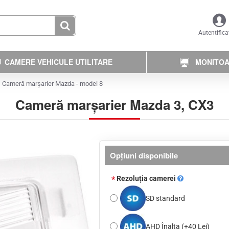
Autentifica
CAMERE VEHICULE UTILITARE
MONITOAR
Cameră marșarier Mazda - model 8
Cameră marșarier Mazda 3, CX3
Opţiuni disponibile
Rezoluția camerei
SD standard
AHD Înalta
(+40 Lei)