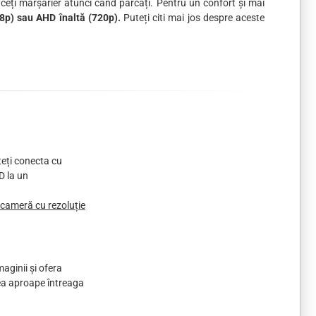
faceți marșarier atunci când parcați. Pentru un confort și mai
8p) sau AHD înaltă (720p).
Puteți citi mai jos despre aceste
teți conecta cu
D la un
 cameră cu rezoluție
aginii și ofera
dea aproape întreaga