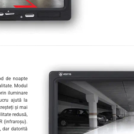
od de noapte
alitate. Modul
rin iluminare
ucru ajută la
reșteți și mai
litate redusă,
 (infraroșu).
, dar datorită