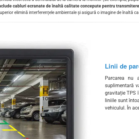
clude cabluri ecranate de înaltă calitate concepute pentru transmitere
perior elimină interferențele ambientale și asigură o imagine de înaltă cal
Linii de pa
Parcarea nu a
suplimentară v
gravitație TPS î
liniile sunt înt
vehiculul. În ac