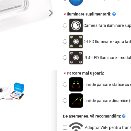
Iluminare suplimentară:
Cameră fără iluminare su
4-LED Iluminare - ajută la
IR 4-LED Iluminare - modul
Parcare mai ușoară:
Linii de parcare statice cu 
Linii de parcare dinamice
(
De asemenea, vă recomandăm:
Adaptor WiFi pentru tran