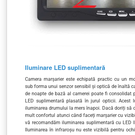
Iluminare LED suplimentară
Camera marșarier este echipată practic cu un m
sub forma unui senzor sensibil și optică de înaltă c
de noapte de bază al camerei poate fi consolidat p
LED suplimentară plasată în jurul opticii. Acest l
iluminarea drumului la mers înapoi. Dacă doriți să c
mult confortul atunci când faceți marșarier cu vizibi
vă recomandăm iluminarea suplimentară cu LED IR
Iluminarea în infraroșu nu este vizibilă pentru ochi