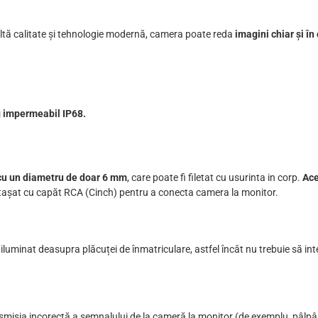
ltă calitate și tehnologie modernă, camera poate reda
imagini chiar și în
g impermeabil IP68.
 cu un diametru de doar 6 mm
, care poate fi filetat cu usurinta in corp.
Ace
 atașat cu capăt RCA (Cinch) pentru a conecta camera la monitor.
e iluminat deasupra plăcuței de înmatriculare, astfel încât nu trebuie să in
misia incorectă a semnalului de la cameră la monitor (de exemplu, pâlpâire