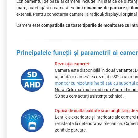
Echipamentul de bază al camerei include linii statice de distanț
mare, puteți găsi o cameră cu
linii dinamice de parcare și i
extensii. Pentru conectarea camerei la radioul/displayul original
Camera este
compatibila cu toate tipurile de monitoare cu in
Principalele funcții și parametrii ai came
Rezoluția camerei:
Camera este disponibilă în două variante : D
ușurință o cameră cu rezoluție SD la un moni
monitor cu rezoluție înaltă sau cu suportul
Notă: Cele mai multe radio-uri Android mode
SD sau contactați asistența tehnică.
Optică de înaltă calitate și un unghi larg de v
Lentilele exterioare și interioare ale camere
rezistența la deteriorarea mecanică. Camera
zonă de parcare.