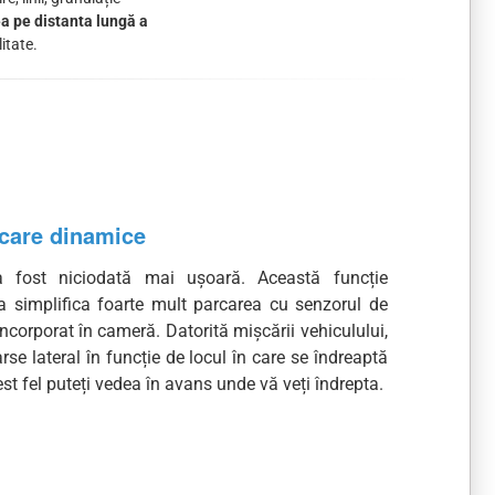
a pe distanta lungă a
itate.
rcare dinamice
 fost niciodată mai ușoară. Această funcție
a simplifica foarte mult parcarea cu senzorul de
ncorporat în cameră. Datorită mișcării vehiculului,
oarse lateral în funcție de locul în care se îndreaptă
est fel puteți vedea în avans unde vă veți îndrepta.