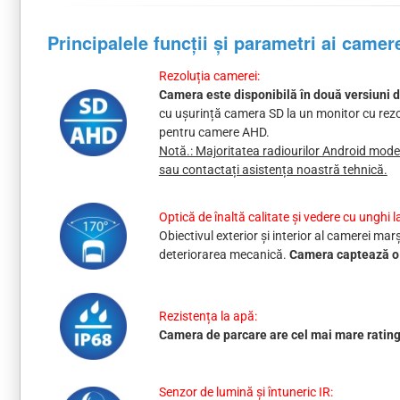
Principalele funcții și parametri ai camer
Rezoluția camerei:
Camera este disponibilă în două versiuni d
cu ușurință camera SD la un monitor cu rezo
pentru camere AHD.
Notă.: Majoritatea radiourilor Android mode
sau contactați asistența noastră tehnică.
Optică de înaltă calitate și vedere cu unghi l
Obiectivul exterior și interior al camerei mar
deteriorarea mecanică.
Camera captează o i
Rezistența la apă:
Camera de parcare are cel mai mare ratin
Senzor de lumină și întuneric IR: