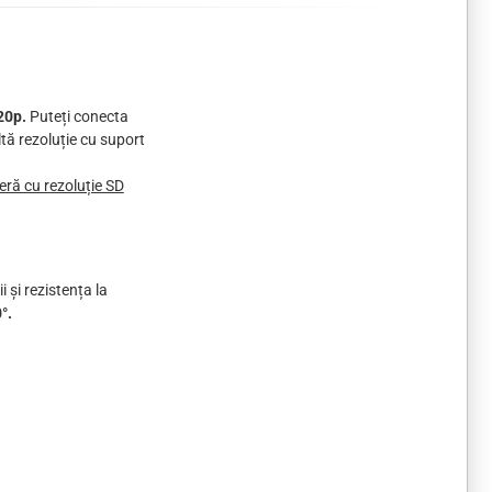
20p.
Puteți conecta
tă rezoluție cu suport
eră cu rezoluție SD
 și rezistența la
°.