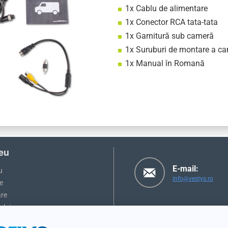
1x Cablu de alimentare
1x Conector RCA tata-tata
1x Garnitură sub cameră
1x Suruburi de montare a ca
1x Manual în Romană
eu
E-mail:
u
info@vestys.ro
e
are
ului