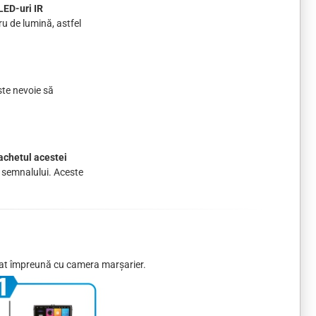
LED-uri IR
ru de lumină, astfel
ste nevoie să
achetul acestei
a semnalului. Aceste
izat împreună cu camera marșarier.