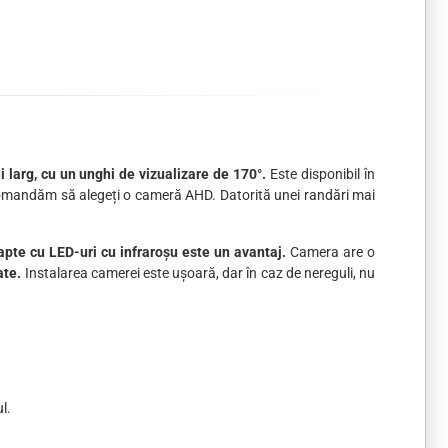
 larg, cu un unghi de vizualizare de 170°.
Este disponibil în
ecomandăm să alegeți o cameră AHD. Datorită unei randări mai
apte cu LED-uri cu infraroșu este un avantaj.
Camera are o
ate.
Instalarea camerei este ușoară, dar în caz de nereguli, nu
l.