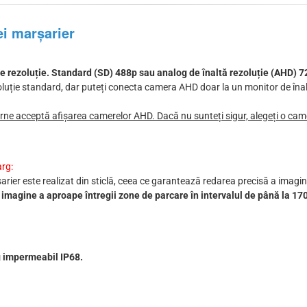
ei marșarier
e rezoluție. Standard (SD) 488p sau analog de înaltă rezoluție (AHD) 7
luție standard, dar puteți conecta camera AHD doar la un monitor de înal
rne acceptă afișarea camerelor AHD. Dacă nu sunteți sigur, alegeți o cam
arg:
șarier este realizat din sticlă, ceea ce garantează redarea precisă a imaginii
magine a aproape întregii zone de parcare în intervalul de până la 170
g impermeabil IP68.