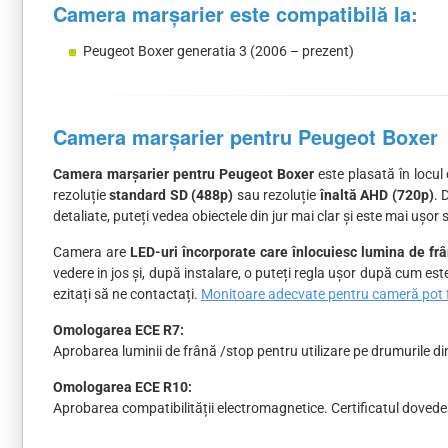
Camera marșarier este compatibilă la:
Peugeot Boxer generatia 3 (2006 – prezent)
Camera marșarier pentru Peugeot Boxer
Camera marșarier pentru Peugeot Boxer
este plasată în locul 
rezoluție
standard SD (488p)
sau rezoluție
înaltă AHD (720p)
. 
detaliate, puteți vedea obiectele din jur mai clar și este mai ușor s
Camera are
LED-uri încorporate care înlocuiesc lumina de frâ
vedere in jos și, după instalare, o puteți regla ușor după cum es
ezitați să ne contactați.
Monitoare adecvate pentru cameră pot fi
Omologarea ECE R7:
Aprobarea luminii de frână /stop pentru utilizare pe drumurile di
Omologarea ECE R10:
Aprobarea compatibilității electromagnetice. Certificatul dovedeș