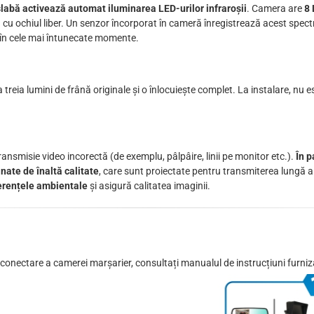
e slabă activează automat iluminarea LED-urilor infraroșii
. Camera are
8 
lă cu ochiul liber. Un senzor încorporat în cameră înregistrează acest spect
i în cele mai întunecate momente.
 treia lumini de frână originale și o înlocuiește complet. La instalare, nu e
ansmisie video incorectă (de exemplu, pâlpâire, linii pe monitor etc.).
În p
nate de înaltă calitate
, care sunt proiectate pentru transmiterea lungă 
ferențele ambientale
și asigură calitatea imaginii.
e conectare a camerei marșarier, consultați manualul de instrucțiuni furn