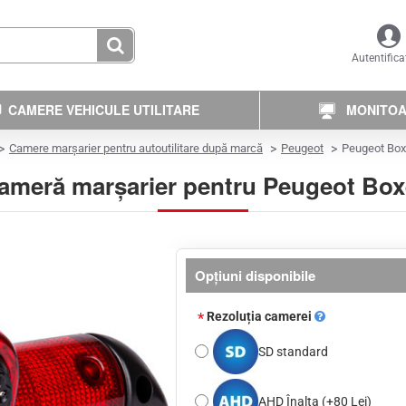
Autentifica
CAMERE VEHICULE UTILITARE
MONITOAR
Camere marșarier pentru autoutilitare după marcă
Peugeot
Peugeot Box
ameră marșarier pentru Peugeot Box
Opţiuni disponibile
Rezoluția camerei
SD standard
AHD Înalta
(+80 Lei)