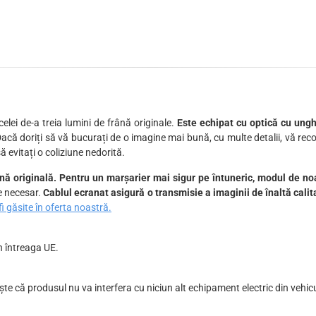
celei de-a treia lumini de frână originale.
Este echipat cu optică cu unghi
Dacă doriți să vă bucurați de o imagine mai bună, cu multe detalii, vă r
ă evitați o coliziune nedorită.
nă originală. Pentru un marșarier mai sigur pe întuneric, modul de no
te necesar.
Cablul ecranat asigură o transmisie a imaginii de înaltă calit
 găsite în oferta noastră.
n întreaga UE.
te că produsul nu va interfera cu niciun alt echipament electric din vehicu