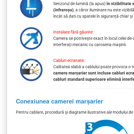
Senzorul de lumină (la apus)
în vizibilitat
(infraroșu)
, a căror iluminare nu este vizibi
încât să dati cu spatele în siguranță chiar ș
Instalare fără găurire:
Camera se potrivește exact în locul celei de-a
interferați mecanic cu caroseria mașinii.
Cabluri ecranate:
Calitatea slabă a cablului poate provoca o tr
camere marșarier sunt incluse cabluri ecra
cabluri standard superioare elimină inter
Conexiunea camerei marșarier
Pentru cablare, procedură și diagrame ilustrative ale modului d