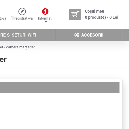
Coșul meu
0 produs(e) - 0 Lei
ți-vă
Înregistrați-vă
Informații
E ȘI SETURI WIFI
ACCESORII
er - cameră marșarier
er