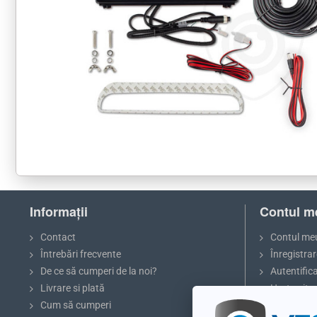
Informații
Contul m
Contact
Contul me
Întrebări frecvente
Înregistrar
De ce să cumperi de la noi?
Autentific
Livrare si plată
Harta site-
Cum să cumperi