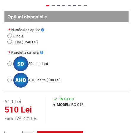
Opţiuni disponibile
Numărul de optice
Single
Dual
(+240 Lei)
Rezoluția camerei
SD standard
AHD Înalta
(+80 Lei)
ÎN STOC
610 Lei
MODEL:
BC-016
510 Lei
Fără TVA: 421 Lei