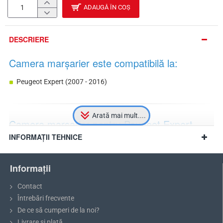
ADAUGĂ ÎN COȘ
DESCRIERE
Camera marșarier este compatibilă la:
Peugeot Expert (2007 - 2016)
Camera marșarier pentru Peugeot Expert
INFORMAȚII TEHNICE
Camera marșarier pentru Peugeot Expert
este plasată în locul
celei de-a treia lumini de frână originale și
poate fi echipată cu una
sau două lentile optice
. În plus față de camera principală cu
Informații
iluminare IR nocturnă și un unghi de vizualizare de 170°, camera
duală are și o cameră suplimentară cu un unghi de vizualizare de
Contact
130°.
Camera suplimentară este ideală pentru urmărirea
Întrebări frecvente
remorcii și distanța mai mare din spatele mașinii la mers înapoi.
De ce să cumperi de la noi?
Livrare si plată