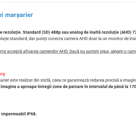
ei marșarier
e rezoluție. Standard (SD) 488p sau analog de înaltă rezoluție (AHD) 7
luție standard, dar puteți conecta camera AHD doar la un monitor de înal
rne acceptă afișarea camerelor AHD. Dacă nu sunteți sigur, alegeți o cam
arg:
șarier este realizat din sticlă, ceea ce garantează redarea precisă a imaginii
magine a aproape întregii zone de parcare în intervalul de până la 170
g impermeabil IP68.