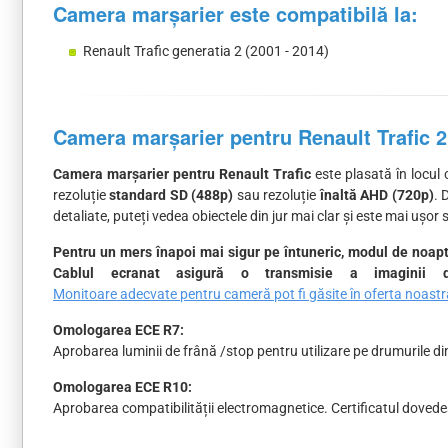
Camera marșarier este compatibilă la:
Renault Trafic generatia 2 (2001 - 2014)
Camera marșarier pentru Renault Trafic 2
Camera marșarier pentru Renault Trafic
este plasată în locul c
rezoluție
standard SD (488p)
sau rezoluție
înaltă AHD (720p)
. 
detaliate, puteți vedea obiectele din jur mai clar și este mai ușor s
Pentru un mers înapoi mai sigur pe întuneric, modul de noapt
Cablul ecranat asigură o transmisie a imaginii de
Monitoare adecvate pentru cameră pot fi găsite în oferta noastr
Omologarea ECE R7:
Aprobarea luminii de frână /stop pentru utilizare pe drumurile di
Omologarea ECE R10:
Aprobarea compatibilității electromagnetice. Certificatul dovedeș