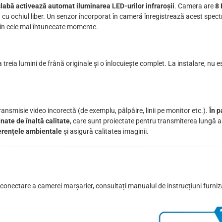
e slabă activează automat iluminarea LED-urilor infraroșii
. Camera are
8 
lă cu ochiul liber. Un senzor încorporat în cameră înregistrează acest spect
i în cele mai întunecate momente.
 treia lumini de frână originale și o înlocuiește complet. La instalare, nu e
ansmisie video incorectă (de exemplu, pâlpâire, linii pe monitor etc.).
În p
nate de înaltă calitate
, care sunt proiectate pentru transmiterea lungă 
ferențele ambientale
și asigură calitatea imaginii.
e conectare a camerei marșarier, consultați manualul de instrucțiuni furn