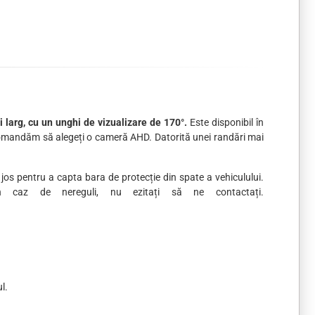
 larg, cu un unghi de vizualizare de 170°.
Este disponibil în
ecomandăm să alegeți o cameră AHD. Datorită unei randări mai
jos pentru a capta bara de protecție din spate a vehiculului.
 caz de nereguli, nu ezitați să ne contactați.
l.