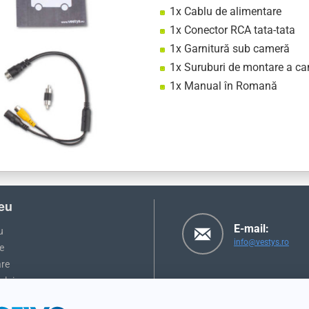
1x Cablu de alimentare
1x Conector RCA tata-tata
1x Garnitură sub cameră
1x Suruburi de montare a ca
1x Manual în Romană
eu
E-mail:
u
info@vestys.ro
e
are
ului