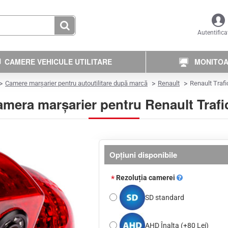
Autentifica
CAMERE VEHICULE UTILITARE
MONITOAR
Camere marșarier pentru autoutilitare după marcă
Renault
Renault Trafi
mera marșarier pentru Renault Trafi
Opţiuni disponibile
Rezoluția camerei
SD standard
AHD Înalta
(+80 Lei)