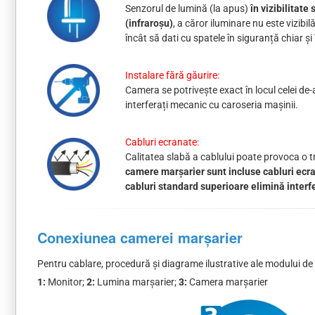
Senzorul de lumină (la apus)
în vizibilitat
(infraroșu)
, a căror iluminare nu este vizibi
încât să dati cu spatele în siguranță chiar ș
Instalare fără găurire:
Camera se potrivește exact în locul celei de-a
interferați mecanic cu caroseria mașinii.
Cabluri ecranate:
Calitatea slabă a cablului poate provoca o tr
camere marșarier sunt incluse cabluri ecra
cabluri standard superioare elimină inter
Conexiunea camerei marșarier
Pentru cablare, procedură și diagrame ilustrative ale modului d
1:
Monitor;
2:
Lumina marșarier;
3:
Camera marșarier