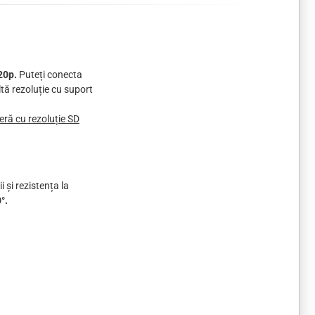
20p.
Puteți conecta
tă rezoluție cu suport
eră cu rezoluție SD
 și rezistența la
°.