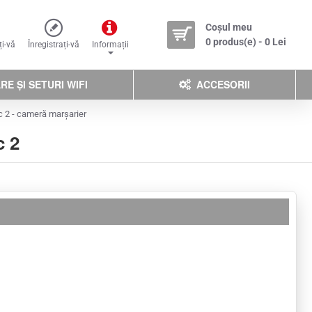
Coșul meu
0 produs(e) - 0 Lei
ți-vă
Înregistrați-vă
Informații
E ȘI SETURI WIFI
ACCESORII
c 2 - cameră marșarier
c 2