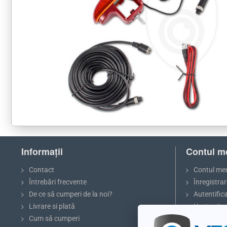
Informații
Contul m
Contact
Contul me
Întrebări frecvente
Înregistrar
De ce să cumperi de la noi?
Autentific
Livrare si plată
Harta site-
Cum să cumperi