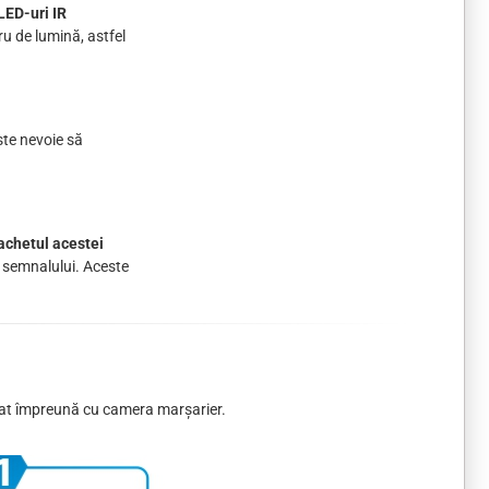
LED-uri IR
ru de lumină, astfel
ste nevoie să
achetul acestei
a semnalului. Aceste
izat împreună cu camera marșarier.