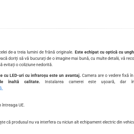
elei de-a treia lumini de frână originale.
Este echipat cu optică cu unghi
Dacă doriți să vă bucurați de o imagine mai bună, cu multe detalii, vă r
ă evitați o coliziune nedorită.
e cu LED-uri cu infraroșu este un avantaj.
Camera are o vedere fixă în 
 înaltă calitate.
Instalarea camerei este ușoară, dar în
ă.
n întreaga UE.
te că produsul nu va interfera cu niciun alt echipament electric din vehicu