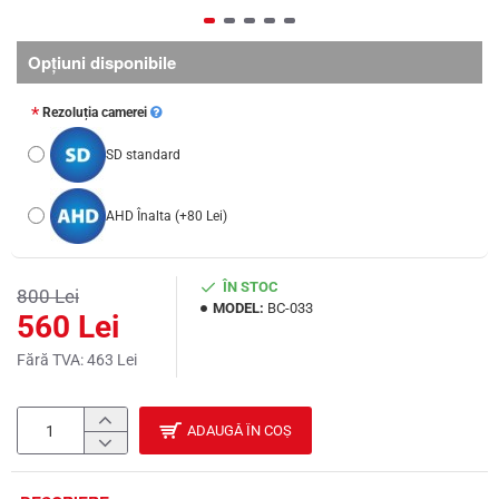
Opţiuni disponibile
Rezoluția camerei
SD standard
AHD Înalta
(+80 Lei)
ÎN STOC
800 Lei
MODEL:
BC-033
560 Lei
Fără TVA: 463 Lei
ADAUGĂ ÎN COȘ